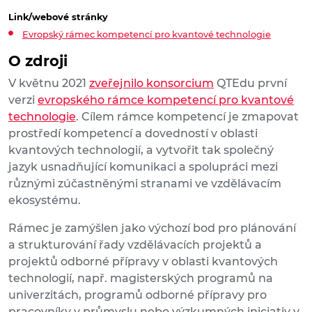
Link/webové stránky
Evropský rámec kompetencí pro kvantové technologie
O zdroji
V květnu 2021
zveřejnilo konsorcium
QTEdu první
verzi
evropského rámce kompetencí pro kvantové
technologie
. Cílem rámce kompetencí je zmapovat
prostředí kompetencí a dovedností v oblasti
kvantových technologií, a vytvořit tak společný
jazyk usnadňující komunikaci a spolupráci mezi
různými zúčastněnými stranami ve vzdělávacím
ekosystému.
Rámec je zamýšlen jako výchozí bod pro plánování
a strukturování řady vzdělávacích projektů a
projektů odborné přípravy v oblasti kvantových
technologií, např. magisterských programů na
univerzitách, programů odborné přípravy pro
pracovníky v průmyslu nebo výzkumných iniciativ v