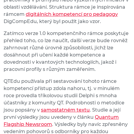
oblasti vzdělávání. Struktura rámce je inspirována
rámcem
digitálních kompetencí pro pedagogy
DigCompEdu, který byl použit jako vzor.
Zatímco verze 1.0 kompetenčního rámce poskytuje
přehled toho, co lze naučit, další verze bude rovněž
zahrnovat různé úrovně způsobilosti, jichž lze
dosáhnout při učení každé kompetence a
dovednosti v kvantových technologiích, jakož i
pracovní profily s různým zaměřením.
QTEdu používala při sestavování tohoto rámce
kompetencí přístup zdola nahoru, tj. v minulém
roce provedla tříkolovou studii Delphi s mnoha
účastníky z komunity QT. Podrobnosti o metodice
jsou popsány v
samostatném textu
. Studie a její
první výsledky jsou uvedeny v článku
Quantum
Flagship Newsroom
. Výsledky byly navíc zpřesněny
vedením pohovorů s odborníky pro každou