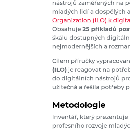
nástrojů zaměřených na p
mladých lidí a dospělých 
Organization (ILO) k digit
Obsahuje
25 příkladů po
škálu dostupných digitální
nejmodernějších a rozman
Cílem příručky vypracova
(ILO)
je reagovat na potřeb
do digitálních nástrojů pr
užitečná a řešila potřeby p
Metodologie
Inventář, který prezentuj
profesního rozvoje mladých