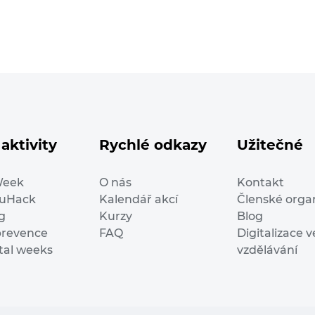
aktivity
Rychlé odkazy
Užitečné
Week
O nás
Kontakt
duHack
Kalendář akcí
Členské orga
g
Kurzy
Blog
prevence
FAQ
Digitalizace v
ital weeks
vzdělávání