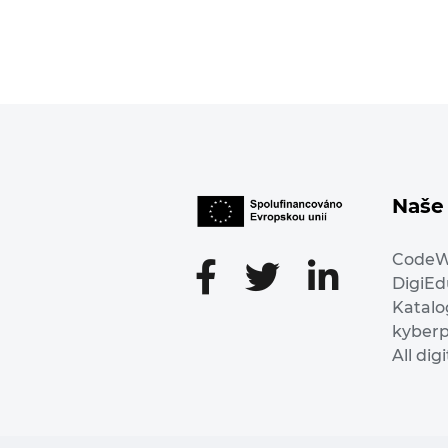
Naše 
Code
DigiE
Katalo
kyber
All dig