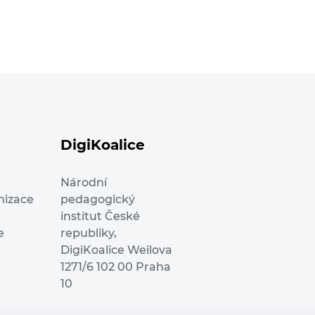
DigiKoalice
Národní
nizace
pedagogický
institut České
e
republiky,
DigiKoalice Weilova
1271/6 102 00 Praha
10