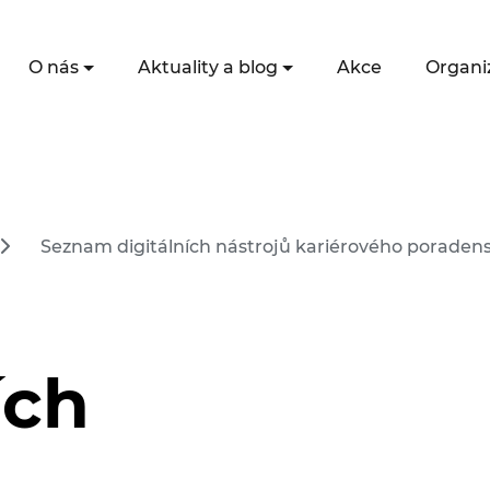
O nás
Aktuality a blog
Akce
Organi
Seznam digitálních nástrojů kariérového poradens
ích
ů