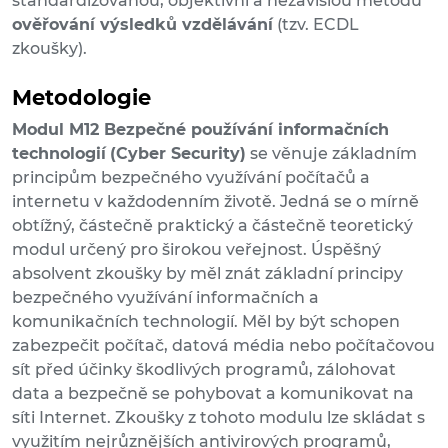
standardizovanou, objektivní a nezávislou metodu
ověřování výsledků vzdělávání
(tzv. ECDL
zkoušky).
Metodologie
Modul M12 Bezpečné používání informačních
technologií
(Cyber Security)
se věnuje základním
principům bezpečného využívání počítačů a
internetu v každodenním životě. Jedná se o mírně
obtížný, částečně praktický a částečně teoretický
modul určený pro širokou veřejnost. Úspěšný
absolvent zkoušky by měl znát základní principy
bezpečného využívání informačních a
komunikačních technologií. Měl by být schopen
zabezpečit počítač, datová média nebo počítačovou
sít před účinky škodlivých programů, zálohovat
data a bezpečně se pohybovat a komunikovat na
síti Internet. Zkoušky z tohoto modulu lze skládat s
využitím nejrůznějších antivirových programů,