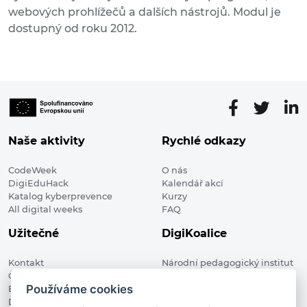
webových prohlížečů a dalších nástrojů. Modul je
dostupný od roku 2012.
Naše aktivity
Rychlé odkazy
CodeWeek
O nás
DigiEduHack
Kalendář akcí
Katalog kyberprevence
Kurzy
All digital weeks
FAQ
Užitečné
DigiKoalice
Kontakt
Národní pedagogický institut
Členské organizace
České republiky, DigiKoalice
Používáme cookies
Blog
Weilova 1271/6 102 00 Praha 10
Digitalizace ve vzdělávání