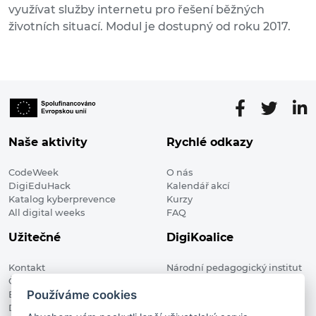
využívat služby internetu pro řešení běžných
životních situací. Modul je dostupný od roku 2017.
Naše aktivity
Rychlé odkazy
CodeWeek
O nás
DigiEduHack
Kalendář akcí
Katalog kyberprevence
Kurzy
All digital weeks
FAQ
Užitečné
DigiKoalice
Kontakt
Národní pedagogický institut
Členské organizace
České republiky, DigiKoalice
Používáme cookies
Blog
Weilova 1271/6 102 00 Praha 10
Digitalizace ve vzdělávání