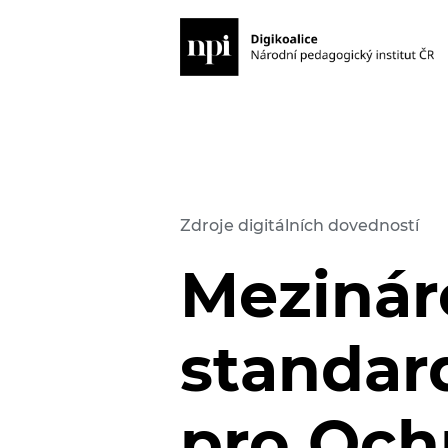
Zdroje digitálních dovedností
Mezinár
standar
pro Och