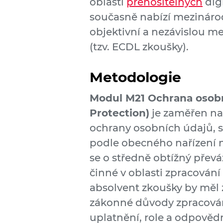
oblasti
přenositelných
digi
současně nabízí mezináro
objektivní a nezávislou 
(tzv. ECDL zkoušky).
Metodologie
Modul M21 Ochrana osobní
Protection)
je zaměřen na 
ochrany osobních údajů, 
podle obecného nařízení 
se o středně obtížný přev
činné v oblasti zpracován
absolvent zkoušky by měl 
zákonné důvody zpracování
uplatnění, role a odpověd