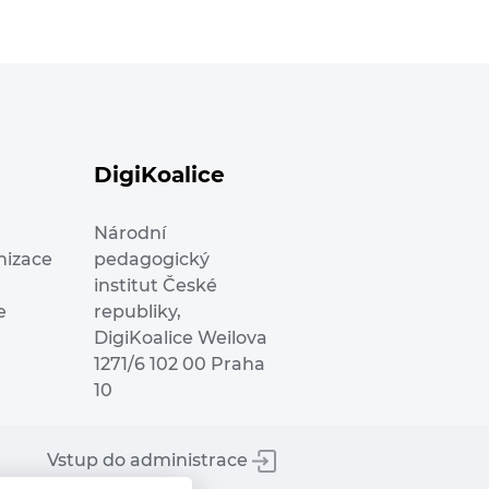
DigiKoalice
Národní
nizace
pedagogický
institut České
e
republiky,
DigiKoalice Weilova
1271/6 102 00 Praha
10
Vstup do administrace