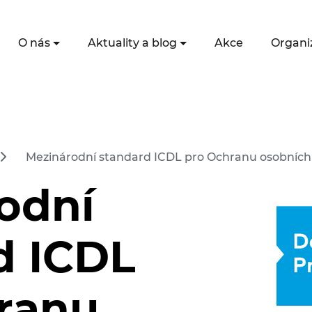
O nás
Aktuality a blog
Akce
Organi
Mezinárodní standard ICDL pro Ochranu osobních ú
odní
d ICDL
ranu