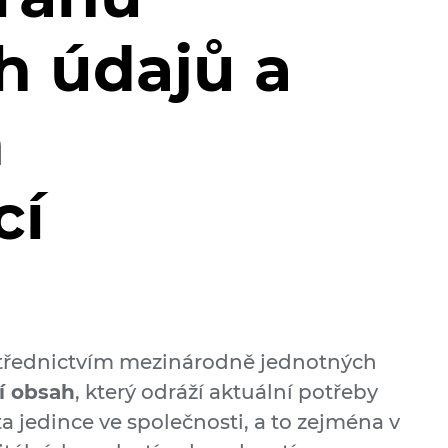
h údajů a
h
cí
třednictvím mezinárodně jednotných
í obsah
, který odráží aktuální potřeby
a jedince ve společnosti, a to zejména v