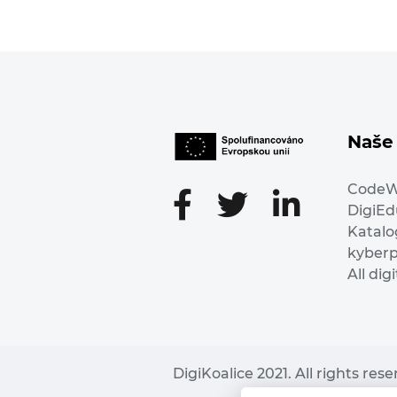
Naše 
Code
DigiE
Katalo
kyber
All dig
DigiKoalice 2021. All rights res