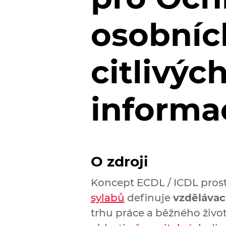
osobníc
citlivýc
informa
O zdroji
Koncept ECDL / ICDL pros
sylabů
definuje
vzdělávac
trhu práce a běžného život