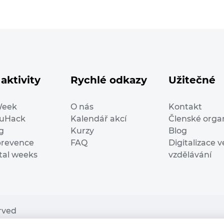
aktivity
Rychlé odkazy
Užitečné
Week
O nás
Kontakt
duHack
Kalendář akcí
Členské orga
g
Kurzy
Blog
prevence
FAQ
Digitalizace v
ital weeks
vzdělávání
erved