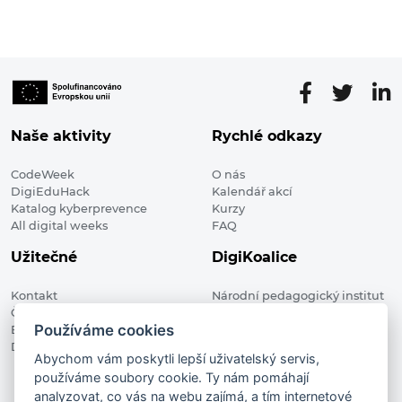
Naše aktivity
Rychlé odkazy
CodeWeek
O nás
DigiEduHack
Kalendář akcí
Katalog kyberprevence
Kurzy
All digital weeks
FAQ
Užitečné
DigiKoalice
Kontakt
Národní pedagogický institut
Členské organizace
České republiky, DigiKoalice
Používáme cookies
Blog
Weilova 1271/6 102 00 Praha 10
Digitalizace ve vzdělávání
Abychom vám poskytli lepší uživatelský servis,
používáme soubory cookie. Ty nám pomáhají
DigiKoalice 2021. All rights reserved
analyzovat, co vás na webu zajímá, a tím internetové