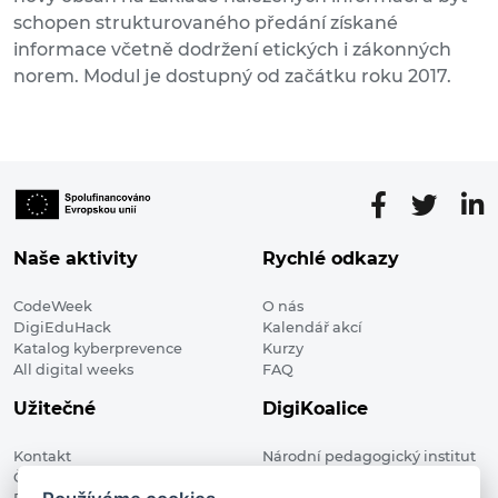
schopen strukturovaného předání získané
informace včetně dodržení etických i zákonných
norem. Modul je dostupný od začátku roku 2017.
Naše aktivity
Rychlé odkazy
CodeWeek
O nás
DigiEduHack
Kalendář akcí
Katalog kyberprevence
Kurzy
All digital weeks
FAQ
Užitečné
DigiKoalice
Kontakt
Národní pedagogický institut
Členské organizace
České republiky, DigiKoalice