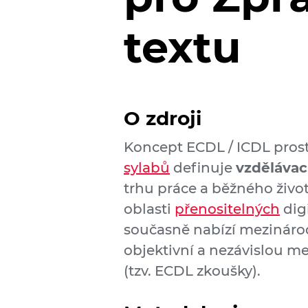
textu
O zdroji
Koncept ECDL / ICDL pros
sylabů
definuje
vzdělávac
trhu práce a běžného život
oblasti
přenositelných
digi
současně nabízí mezináro
objektivní a nezávislou 
(tzv. ECDL zkoušky).