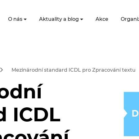
O nás
Aktuality a blog
Akce
Organi
Mezinárodní standard ICDL pro Zpracování textu
odní
d ICDL
acování