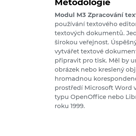
Metodologie
Modul M3 Zpracování te
používání textového edito
textových dokumentů. Jedn
širokou veřejnost. Úspěšn
vytvářet textové dokument
připravit pro tisk. Měl by
obrázek nebo kreslený obj
hromadnou korespondenci.
prostředí Microsoft Word v
typu OpenOffice nebo Libr
roku 1999.