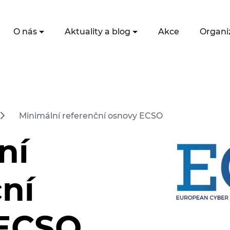
O nás
Aktuality a blog
Akce
Organi
Minimální referenční osnovy ECSO
ní
ní
 ECSO