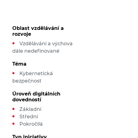
Oblast vzdělávání a
rozvoje
Vzdělávání a výchova
dále nedefinované
Téma
Kybernetická
bezpečnost
Úroveň digitálních
dovedností
Základní
Střední
Pokročilá
Typ iniciativy