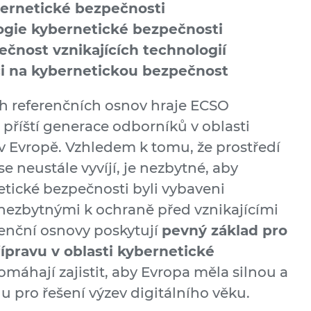
bernetické bezpečnosti
ogie kybernetické bezpečnosti
čnost vznikajících technologií
ci na kybernetickou bezpečnost
 referenčních osnov hraje ECSO
i příští generace odborníků v oblasti
v Evropě. Vzhledem k tomu, že prostředí
e neustále vyvíjí, je nezbytné, aby
etické bezpečnosti byli vybaveni
nezbytnými k ochraně před vznikajícími
enční osnovy poskytují
pevný základ pro
ípravu v oblasti kybernetické
omáhají zajistit, aby Evropa měla silnou a
lu pro řešení výzev digitálního věku.