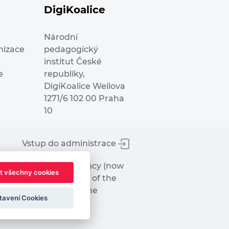
DigiKoalice
Národní
nizace
pedagogický
institut České
e
republiky,
DigiKoalice Weilova
1271/6 102 00 Praha
10
Vstup do administrace
tworks Executive Agency (now
t všechny cookies
ot represent the view of the
hat may be made of the
tavení Cookies