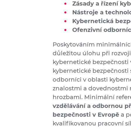
Zásady a řízení ky
Nástroje a technol
Kybernetická bezpe
Ofenzivní odborní
Poskytováním minimálních
důležitou úlohu při rozvoj
kybernetické bezpečnosti 
kybernetické bezpečnosti s
odborníci v oblasti kybern
znalostmi a dovednostmi 
hrozbami. Minimální refer
vzdělávání a odbornou př
bezpečnosti v Evropě
a p
kvalifikovanou pracovní sí