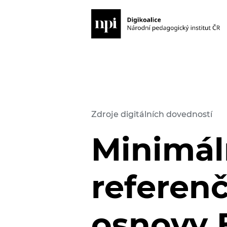
Zdroje digitálních dovedností
Minimál
referenč
osnovy