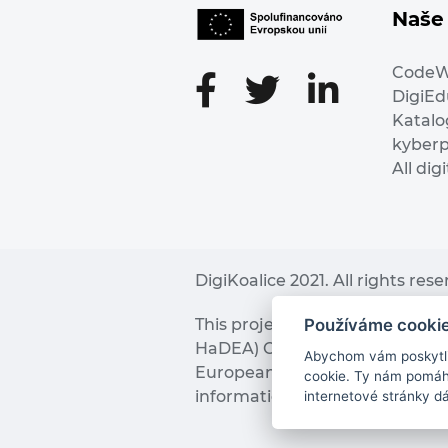
Naše 
Code
DigiE
Katalo
kyber
All dig
DigiKoalice 2021. All rights res
Používáme cooki
This project has received fu
HaDEA) CEF TELECOM Calls 2019. 
Abychom vám poskytli 
European Commission and the 
cookie. Ty nám pomáha
information it contains.
internetové stránky d