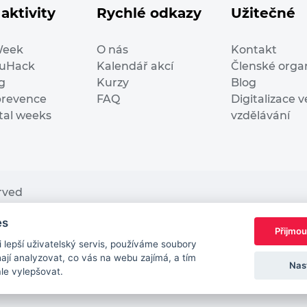
aktivity
Rychlé odkazy
Užitečné
Week
O nás
Kontakt
duHack
Kalendář akcí
Členské orga
g
Kurzy
Blog
prevence
FAQ
Digitalizace v
ital weeks
vzdělávání
erved
es
nding from the European Commission Innovation and Ne
Přijmou
This website reflects only the author’s view. It does n
lepší uživatelský servis, používáme soubory
European Commission is not responsible for any use t
jí analyzovat, co vás na webu zajímá, a tím
Nas
ále vylepšovat.