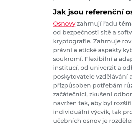
Jak jsou referenční 
Osnovy
zahrnují řadu
téma
od bezpečnosti sítě a soft
kryptografie. Zahrnuje rovn
právní a etické aspekty kyb
soukromí. Flexibilní a adap
institucí, od univerzit a 
poskytovatele vzdělávání 
přizpůsoben potřebám různ
začátečníci, zkušení odbor
navržen tak, aby byl rozšiř
individuální výcvik, tak p
učebních osnov je rozděl