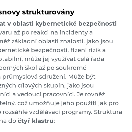
osnovy strukturovány
t v oblasti kybernetické bezpečnosti
waru až po reakci na incidenty a
ěž základní oblasti znalostí, jako jsou
ernetické bezpečnosti, řízení rizik a
tabilní, může jej využívat celá řada
odborných škol až po soukromé
a průmyslová sdružení. Může být
ých cílových skupin, jako jsou
níci a vedoucí pracovníci. Je rovněž
itelný, což umožňuje jeho použití jak pro
ro rozsáhlé vzdělávací programy. Struktura
ena do
čtyř klastrů
: