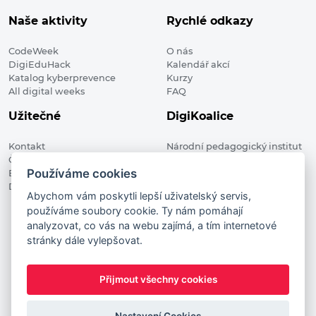
Naše aktivity
Rychlé odkazy
CodeWeek
O nás
DigiEduHack
Kalendář akcí
Katalog kyberprevence
Kurzy
All digital weeks
FAQ
Užitečné
DigiKoalice
Kontakt
Národní pedagogický institut
Členské organizace
České republiky, DigiKoalice
Používáme cookies
Blog
Weilova 1271/6 102 00 Praha 10
Digitalizace ve vzdělávání
Abychom vám poskytli lepší uživatelský servis,
používáme soubory cookie. Ty nám pomáhají
DigiKoalice 2021. All rights reserved
analyzovat, co vás na webu zajímá, a tím internetové
Vstup do administrace
stránky dále vylepšovat.
This project has received funding from the European
Commission Innovation and Networks Executive Agency (now
Přijmout všechny cookies
HaDEA) CEF TELECOM Calls 2019. This website reflects only the
author’s view. It does not represent the view of the European
Commission and the European Commission is not responsible