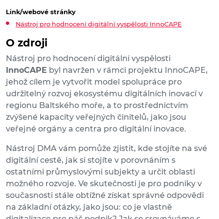
Link/webové stránky
Nástroj pro hodnocení digitální vyspělosti InnoCAPE
O zdroji
Nástroj pro hodnocení digitální vyspělosti
InnoCAPE
byl navržen v rámci projektu InnoCAPE,
jehož cílem je vytvořit model spolupráce pro
udržitelný rozvoj ekosystému digitálních inovací v
regionu Baltského moře, a to prostřednictvím
zvýšené kapacity veřejných činitelů, jako jsou
veřejné orgány a centra pro digitální inovace.
Nástroj DMA vám pomůže zjistit, kde stojíte na své
digitální cestě, jak si stojíte v porovnáním s
ostatními průmyslovými subjekty a určit oblasti
možného rozvoje. Ve skutečnosti je pro podniky v
současnosti stále obtížné získat správné odpovědi
na základní otázky, jako jsou: co je vlastně
digitalizace pro náš podnik? Jak se srovnáváme s