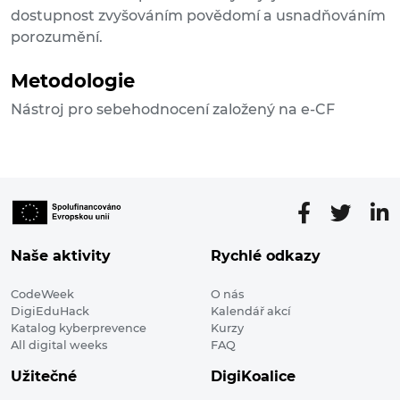
dostupnost zvyšováním povědomí a usnadňováním
porozumění.
Metodologie
Nástroj pro sebehodnocení založený na e-CF
Naše aktivity
Rychlé odkazy
CodeWeek
O nás
DigiEduHack
Kalendář akcí
Katalog kyberprevence
Kurzy
All digital weeks
FAQ
Užitečné
DigiKoalice