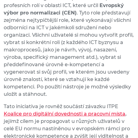
profesních rolí v oblasti ICT, které určil
Evropský
výbor pro normalizaci (CEN)
. Tyto role představují
zejména nejtypičtější role, které vykonávají všichni
odborníci na ICT v jakémkoli sdružení nebo
organizaci. Všichni uživatelé si mohou vytvořit profil,
vybrat si konkrétní roli (z každého ICT byznysu a
makroprocesů, jako je návrh, vývoj, nasazení,
výroba, specifický management atd.), vybrat si
předdefinované úrovně e-kompetencí a
vygenerovat si svůj profil, ve kterém jsou uvedeny
úrovně znalostí, které se vztahují ke každé
kompetenci. Po použití nástroje je možné výsledky
uložit a stáhnout.
Tato iniciativa je rovněž součástí závazku ITPE
Koalice pro digitální dovednosti a pracovní místa
,
jejímž cílem je propagovat u různých uživatelů v
celé EU normu nastíněnou v evropském rámci pro
elektronické kompetence a zvýšit její viditelnost a