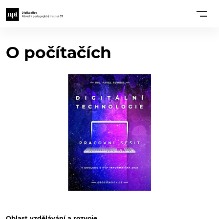
O počítačích
Oblast vzdělávání a rozvoje