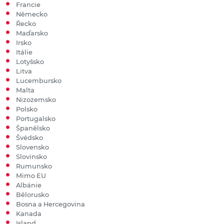
Francie
Německo
Řecko
Maďarsko
Irsko
Itálie
Lotyšsko
Litva
Lucembursko
Malta
Nizozemsko
Polsko
Portugalsko
Španělsko
Švédsko
Slovensko
Slovinsko
Rumunsko
Mimo EU
Albánie
Bělorusko
Bosna a Hercegovina
Kanada
Island