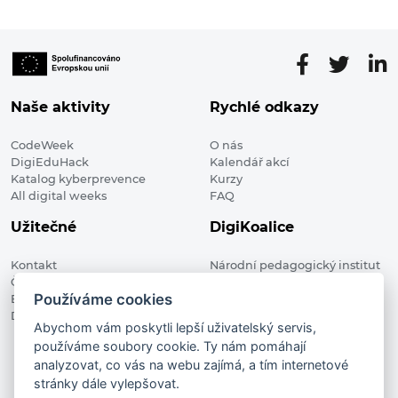
Naše aktivity
Rychlé odkazy
CodeWeek
O nás
DigiEduHack
Kalendář akcí
Katalog kyberprevence
Kurzy
All digital weeks
FAQ
Užitečné
DigiKoalice
Kontakt
Národní pedagogický institut
Členské organizace
České republiky, DigiKoalice
Používáme cookies
Blog
Weilova 1271/6 102 00 Praha 10
Digitalizace ve vzdělávání
Abychom vám poskytli lepší uživatelský servis,
používáme soubory cookie. Ty nám pomáhají
DigiKoalice 2021. All rights reserved
analyzovat, co vás na webu zajímá, a tím internetové
Vstup do administrace
stránky dále vylepšovat.