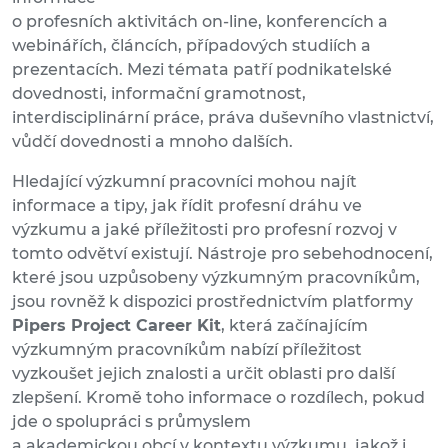
o profesních aktivitách on-line, konferencích a
webinářích, článcích, případových studiích a
prezentacích. Mezi témata patří podnikatelské
dovednosti, informační gramotnost,
interdisciplinární práce, práva duševního vlastnictví,
vůdčí dovednosti a mnoho dalších.
Hledající výzkumní pracovníci mohou najít
informace a tipy, jak řídit profesní dráhu ve
výzkumu a jaké příležitosti pro profesní rozvoj v
tomto odvětví existují. Nástroje pro sebehodnocení,
které jsou uzpůsobeny výzkumným pracovníkům,
jsou rovněž k dispozici prostřednictvím platformy
Pipers Project Career Kit
, která začínajícím
výzkumným pracovníkům nabízí příležitost
vyzkoušet jejich znalosti a určit oblasti pro další
zlepšení. Kromě toho informace o rozdílech, pokud
jde o spolupráci s průmyslem
a akademickou obcí v kontextu výzkumu, jakož i