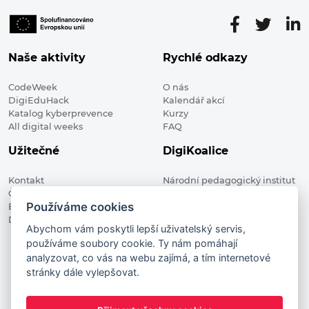
Naše aktivity
Rychlé odkazy
CodeWeek
O nás
DigiEduHack
Kalendář akcí
Katalog kyberprevence
Kurzy
All digital weeks
FAQ
Užitečné
DigiKoalice
Kontakt
Národní pedagogický institut
Členské organizace
České republiky, DigiKoalice
Používáme cookies
Blog
Weilova 1271/6 102 00 Praha 10
Digitalizace ve vzdělávání
Abychom vám poskytli lepší uživatelský servis,
používáme soubory cookie. Ty nám pomáhají
DigiKoalice 2021. All rights reserved
analyzovat, co vás na webu zajímá, a tím internetové
Vstup do administrace
stránky dále vylepšovat.
This project has received funding from the European
Commission Innovation and Networks Executive Agency (now