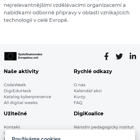
nejrelevantnějšími vzdělávacími organizacemi a
nabídkami odborné přípravy v oblasti vznikajících
technologií v celé Evropě.
Naše aktivity
Rychlé odkazy
CodeWeek
O nás
DigiEduHack
Kalendář akcí
Katalog kyberprevence
Kurzy
All digital weeks
FAQ
Užitečné
DigiKoalice
Kontakt
Národní pedagogický institut
Členské organizace
České republiky, DigiKoalice
Používáme cookies
Blog
Weilova 1271/6 102 00 Praha 10