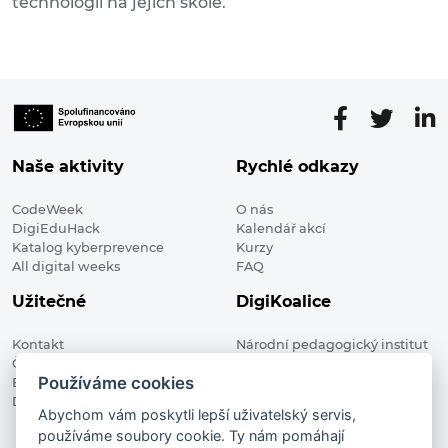
technologií na jejich škole.
Naše aktivity
Rychlé odkazy
CodeWeek
O nás
DigiEduHack
Kalendář akcí
Katalog kyberprevence
Kurzy
All digital weeks
FAQ
Užitečné
DigiKoalice
Kontakt
Národní pedagogický institut
Členské organizace
České republiky, DigiKoalice
Používáme cookies
Blog
Weilova 1271/6 102 00 Praha 10
Digitalizace ve vzdělávání
Abychom vám poskytli lepší uživatelský servis,
používáme soubory cookie. Ty nám pomáhají