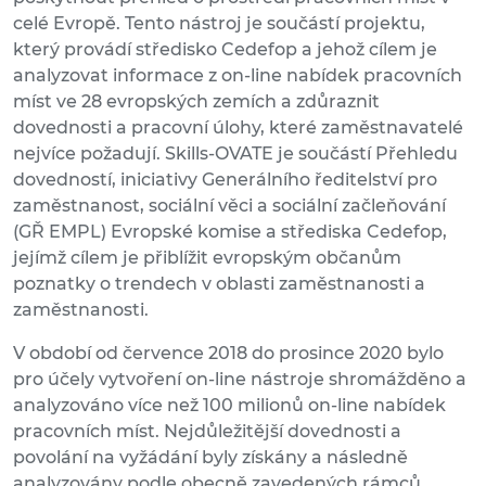
celé Evropě. Tento nástroj je součástí projektu,
který provádí středisko Cedefop a jehož cílem je
analyzovat informace z on-line nabídek pracovních
míst ve 28 evropských zemích a zdůraznit
dovednosti a pracovní úlohy, které zaměstnavatelé
nejvíce požadují. Skills-OVATE je součástí Přehledu
dovedností, iniciativy Generálního ředitelství pro
zaměstnanost, sociální věci a sociální začleňování
(GŘ EMPL) Evropské komise a střediska Cedefop,
jejímž cílem je přiblížit evropským občanům
poznatky o trendech v oblasti zaměstnanosti a
zaměstnanosti.
V období od července 2018 do prosince 2020 bylo
pro účely vytvoření on-line nástroje shromážděno a
analyzováno více než 100 milionů on-line nabídek
pracovních míst. Nejdůležitější dovednosti a
povolání na vyžádání byly získány a následně
analyzovány podle obecně zavedených rámců