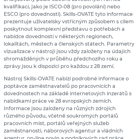
kvalifikací, jako je ISCO-08 (pro povolání) nebo
ESCO (pro dovednosti). Skills-OVATE tyto informace
prezentuje uživatelsky vstřícným způsobem s cílem
poskytnout komplexní představu o potřebách a
nabídce dovedností v některých regionech,
lokalitách, městech a členských státech. Parametry
vizualizace v nástroji jsou vždy založeny na údajích
shromážděných v průběhu předchozího roku a
zprávy jsou k dispozici pro každou z 28 zemí.
Nástroj Skills-OVATE nabízí podrobné informace o
poptávce zaměstnavatelů po pracovnících a
dovednostech na základě internetových inzerátů s
nabídkami práce ve 28 evropských zemích.
Informace jsou založeny na různých zdrojích
různého původu, včetně soukromých portálů
pracovních míst, portálů veřejných služeb
zaměstnanosti, náborových agentur a vládních
agentur, on-line novin a podnikových rad práce.