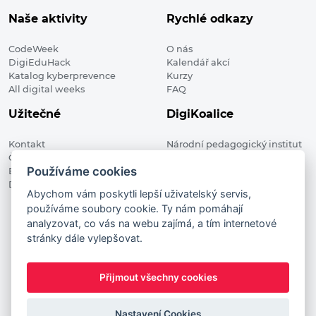
Naše aktivity
Rychlé odkazy
CodeWeek
O nás
DigiEduHack
Kalendář akcí
Katalog kyberprevence
Kurzy
All digital weeks
FAQ
Užitečné
DigiKoalice
Kontakt
Národní pedagogický institut
Členské organizace
České republiky, DigiKoalice
Používáme cookies
Blog
Weilova 1271/6 102 00 Praha 10
Digitalizace ve vzdělávání
Abychom vám poskytli lepší uživatelský servis,
používáme soubory cookie. Ty nám pomáhají
DigiKoalice 2021. All rights reserved
analyzovat, co vás na webu zajímá, a tím internetové
Vstup do administrace
stránky dále vylepšovat.
This project has received funding from the European
Commission Innovation and Networks Executive Agency (now
Přijmout všechny cookies
HaDEA) CEF TELECOM Calls 2019. This website reflects only the
author’s view. It does not represent the view of the European
Commission and the European Commission is not responsible
Nastavení Cookies