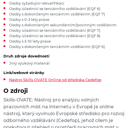
Osoby vyžadující rekvalifikaci
Osoby účastnící se terciárního vzdělávání (EQF 6)
Osoby s dokončeným terciárním vzděláním (EQF 7)
Osoby s 0-3 lety praxe
Osoby s dokončeným sekundárním/povinným vzděláním
Osoby účastnící se terciárního vzdělávání (EQF 7)
Osoby účastnící se terciárního vzdělávání (EQF 8)
Osoby s 3-10 lety praxe
Osoby s dokončeným terciárním vzděláním (EQF 6)
Druh zdroje dovedností
Jiný výukový materiál
Link/webové stránky
Nástroj Skills-OVATE Online od střediska Cedefop
O zdroji
Skills-OVATE: Nástroj pro analýzu volných
pracovních míst na internetu v Evropě je online
nástroj, který vyvinulo Evropské středisko pro rozvoj
odborného vzdělávání (Cedefop), jehož cílem je
poskytnout přehled o prostředí pracovních míst v