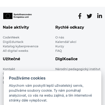
Naše aktivity
Rychlé odkazy
CodeWeek
O nás
DigiEduHack
Kalendář akcí
Katalog kyberprevence
Kurzy
All digital weeks
FAQ
Užitečné
DigiKoalice
Kontakt
Národní pedagogický institut
Členské organizace
České republiky, DigiKoalice
Používáme cookies
Blog
Weilova 1271/6 102 00 Praha 10
Digitalizace ve vzdělávání
Abychom vám poskytli lepší uživatelský servis,
používáme soubory cookie. Ty nám pomáhají
DigiKoalice 2021. All rights reserved
analyzovat, co vás na webu zajímá, a tím internetové
Vstup do administrace
stránky dále vylepšovat.