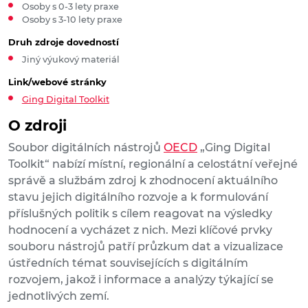
Osoby s 0-3 lety praxe
Osoby s 3-10 lety praxe
Druh zdroje dovedností
Jiný výukový materiál
Link/webové stránky
Ging Digital Toolkit
O zdroji
Soubor digitálních nástrojů
OECD
„Ging Digital
Toolkit“ nabízí místní, regionální a celostátní veřejné
správě a službám zdroj k zhodnocení aktuálního
stavu jejich digitálního rozvoje a k formulování
příslušných politik s cílem reagovat na výsledky
hodnocení a vycházet z nich. Mezi klíčové prvky
souboru nástrojů patří průzkum dat a vizualizace
ústředních témat souvisejících s digitálním
rozvojem, jakož i informace a analýzy týkající se
jednotlivých zemí.