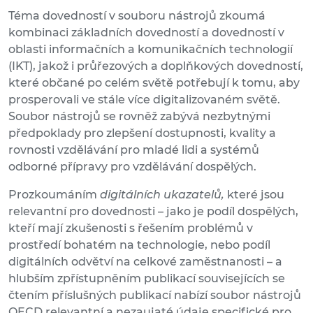
Téma dovedností v souboru nástrojů zkoumá
kombinaci základních dovedností a dovedností v
oblasti informačních a komunikačních technologií
(IKT), jakož i průřezových a doplňkových dovedností,
které občané po celém světě potřebují k tomu, aby
prosperovali ve stále více digitalizovaném světě.
Soubor nástrojů se rovněž zabývá nezbytnými
předpoklady pro zlepšení dostupnosti, kvality a
rovnosti vzdělávání pro mladé lidi a systémů
odborné přípravy pro vzdělávání dospělých.
Prozkoumáním
digitálních ukazatelů,
které jsou
relevantní pro dovednosti – jako je podíl dospělých,
kteří mají zkušenosti s řešením problémů v
prostředí bohatém na technologie, nebo podíl
digitálních odvětví na celkové zaměstnanosti – a
hlubším zpřístupněním publikací souvisejících se
čtením příslušných publikací nabízí soubor nástrojů
OECD relevantní a nezaujaté údaje specifické pro