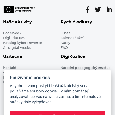
Naše aktivity
Rychlé odkazy
CodeWeek
O nás
DigiEduHack
Kalendář akcí
Katalog kyberprevence
Kurzy
All digital weeks
FAQ
Užitečné
DigiKoalice
Kontakt
Národní pedagogický institut
Členské organizace
České republiky, DigiKoalice
Používáme cookies
Blog
Weilova 1271/6 102 00 Praha 10
Digitalizace ve vzdělávání
Abychom vám poskytli lepší uživatelský servis,
používáme soubory cookie. Ty nám pomáhají
DigiKoalice 2021. All rights reserved
analyzovat, co vás na webu zajímá, a tím internetové
Vstup do administrace
stránky dále vylepšovat.
This project has received funding from the European
Commission Innovation and Networks Executive Agency (now