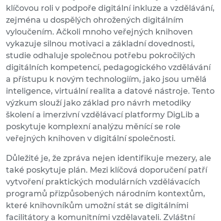
klíčovou roli v podpoře digitální inkluze a vzdělávání,
zejména u dospělých ohrožených digitálním
vyloučením. Ačkoli mnoho veřejných knihoven
vykazuje silnou motivaci a základní dovednosti,
studie odhaluje společnou potřebu pokročilých
digitálních kompetencí, pedagogického vzdělávání
a přístupu k novým technologiím, jako jsou umělá
inteligence, virtuální realita a datové nástroje. Tento
výzkum slouží jako základ pro návrh metodiky
školení a imerzivní vzdělávací platformy DigLib a
poskytuje komplexní analýzu měnící se role
veřejných knihoven v digitální společnosti.
Důležité je, že zpráva nejen identifikuje mezery, ale
také poskytuje plán. Mezi klíčová doporučení patří
vytvoření praktických modulárních vzdělávacích
programů přizpůsobených národním kontextům,
které knihovníkům umožní stát se digitálními
facilitátory a komunitními vzdělavateli. Zvláštní