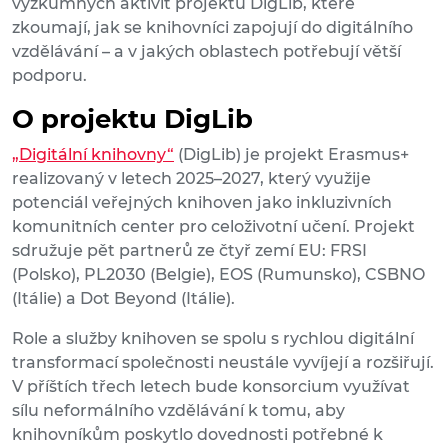
výzkumných aktivit projektu DigLib, které
zkoumají, jak se knihovníci zapojují do digitálního
vzdělávání – a v jakých oblastech potřebují větší
podporu.
O projektu DigLib
„Digitální knihovny“
(DigLib) je projekt Erasmus+
realizovaný v letech 2025–2027, který využije
potenciál veřejných knihoven jako inkluzivních
komunitních center pro celoživotní učení. Projekt
sdružuje pět partnerů ze čtyř zemí EU: FRSI
(Polsko), PL2030 (Belgie), EOS (Rumunsko), CSBNO
(Itálie) a Dot Beyond (Itálie).
Role a služby knihoven se spolu s rychlou digitální
transformací společnosti neustále vyvíjejí a rozšiřují.
V příštích třech letech bude konsorcium využívat
sílu neformálního vzdělávání k tomu, aby
knihovníkům poskytlo dovednosti potřebné k