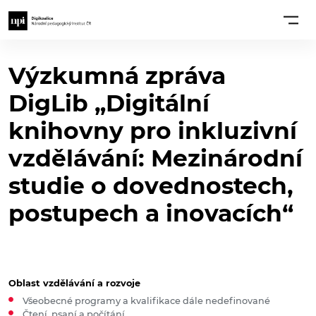
Výzkumná zpráva
DigLib „Digitální
knihovny pro inkluzivní
vzdělávání: Mezinárodní
studie o dovednostech,
postupech a inovacích“
Oblast vzdělávání a rozvoje
Všeobecné programy a kvalifikace dále nedefinované
Čtení, psaní a počítání