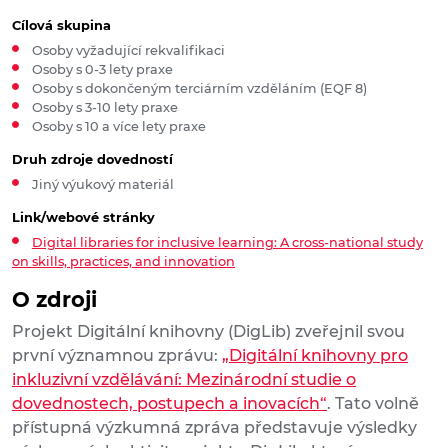
Cílová skupina
Osoby vyžadující rekvalifikaci
Osoby s 0-3 lety praxe
Osoby s dokončeným terciárním vzděláním (EQF 8)
Osoby s 3-10 lety praxe
Osoby s 10 a více lety praxe
Druh zdroje dovedností
Jiný výukový materiál
Link/webové stránky
Digital libraries for inclusive learning: A cross-national study
on skills, practices, and innovation
O zdroji
Projekt Digitální knihovny (DigLib) zveřejnil svou
první významnou zprávu:
„Digitální knihovny pro
inkluzivní vzdělávání: Mezinárodní studie o
dovednostech, postupech a inovacích“
. Tato volně
přístupná výzkumná zpráva představuje výsledky