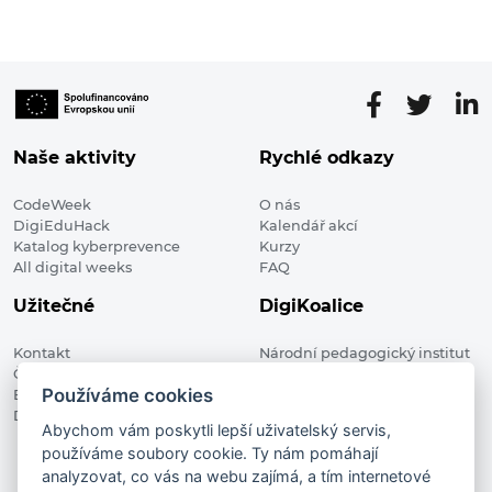
Naše aktivity
Rychlé odkazy
CodeWeek
O nás
DigiEduHack
Kalendář akcí
Katalog kyberprevence
Kurzy
All digital weeks
FAQ
Užitečné
DigiKoalice
Kontakt
Národní pedagogický institut
Členské organizace
České republiky, DigiKoalice
Používáme cookies
Blog
Weilova 1271/6 102 00 Praha 10
Digitalizace ve vzdělávání
Abychom vám poskytli lepší uživatelský servis,
používáme soubory cookie. Ty nám pomáhají
DigiKoalice 2021. All rights reserved
analyzovat, co vás na webu zajímá, a tím internetové