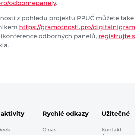
pro/odbornepanely
.
tnosti z pohledu projektu PPUČ můžete také
tníkem
https://gramotnosti.pro/digitalnigra
nikonference odborných panelů,
registrujte 
la.
aktivity
Rychlé odkazy
Užitečné
Week
O nás
Kontakt