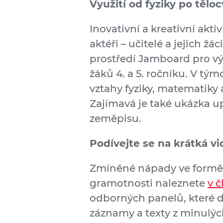
Využití od fyziky po tělo
Inovativní a kreativní akti
aktéři – učitelé a jejich žá
prostředí Jamboard pro vý
žáků 4. a 5. ročníku. V t
vztahy fyziky, matematiky a
Zajímavá je také ukázka up
zeměpisu.
Podívejte se na krátká vi
Zmíněné nápady ve formě k
gramotnosti naleznete
v č
odborných panelů, které d
záznamy a texty z minulých