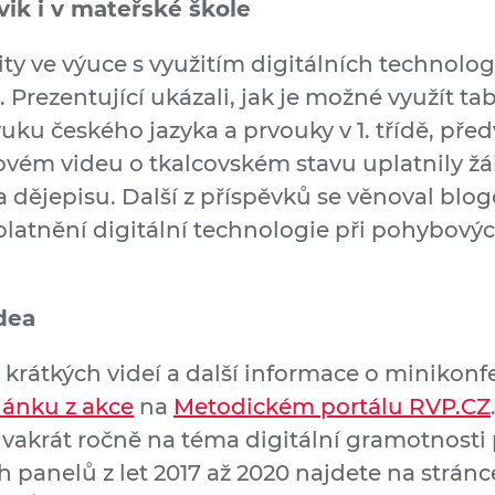
cvik i v mateřské škole
vity ve výuce s využitím digitálních technolo
ci. Prezentující ukázali, jak je možné využít ta
uku českého jazyka a prvouky v 1. třídě, pře
ýmovém videu o tkalcovském stavu uplatnily
 dějepisu. Další z příspěvků se věnoval blogov
latnění digitální technologie při pohybových
dea
rátkých videí a další informace o minikonfe
lánku z akce
na
Metodickém portálu RVP.CZ
vakrát ročně na téma digitální gramotnosti 
 panelů z let 2017 až 2020 najdete na stránc