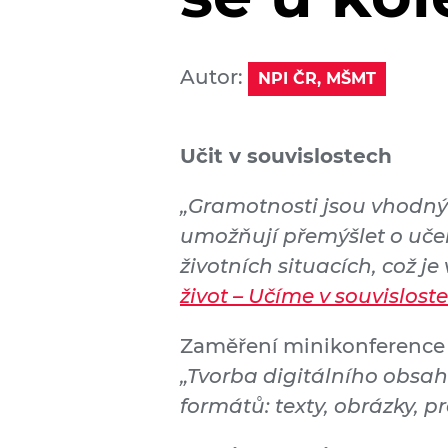
Autor:
NPI ČR, MŠMT
Učit v souvislostech
„Gramotnosti jsou vhodný
umožňují přemýšlet o učen
životních situacích, což 
život – Učíme v souvislost
Zaměření minikonference vy
„Tvorba digitálního obsah
formátů: texty, obrázky, 