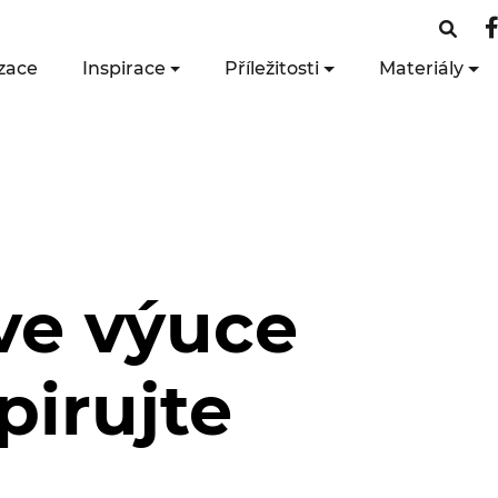
zace
Inspirace
Příležitosti
Materiály
ů
ve výuce
pirujte