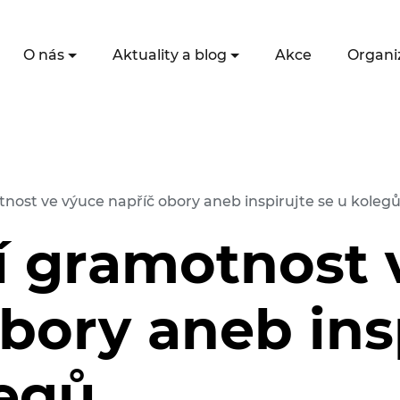
O nás
Aktuality a blog
Akce
Organi
tnost ve výuce napříč obory aneb inspirujte se u koleg
ní gramotnost 
bory aneb ins
legů