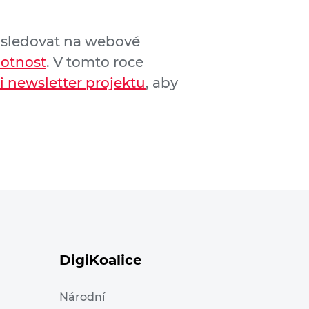
 sledovat na webové
motnost
. V tomto roce
si newsletter projektu
, aby
DigiKoalice
Národní