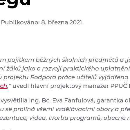
Publikováno: 8. března 2021
m pojítkem běžných školních předmětů a ‚já
í žáků jako o rozvoji praktického uplatnění
je v projektu Podpora práce učitelů vyjádřen
ech
,“
uvedl hlavní projektový manažer PPUČ M
světlila Ing. Bc. Eva Fanfulová, garantka d
u se prolíná všemi vzdělávacími obory a př
prezentace, videa, tvorbu programů, obecně 