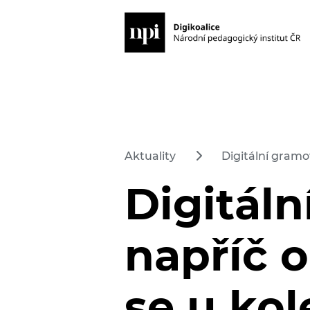
Aktuality
Digitální gramo
Digitál
napříč o
se u ko