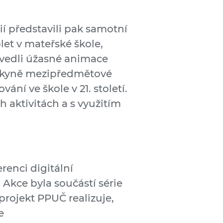
gií představili pak samotní
blet v mateřské škole,
dvedli úžasné animace
 žákyně mezipředmětové
ání ve škole v 21. století.
 aktivitách a s využitím
renci digitální
. Akce byla součástí série
projekt PPUČ realizuje,
e