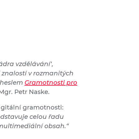
dra vzdělávání‘,
 znalostí v rozmanitých
o heslem
Gramotnosti pro
gr. Petr Naske.
igitální gramotnosti:
edstavuje celou řadu
multimediální obsah.“