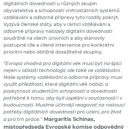
digitálních dovedností u různých skupin
obyvatelstva a schopností vnitrostátních systémů
vzdělávání a odborné přípravy tyto rozdíly pokrýt.
Vyzývá členské státy, aby v rámci vzdělávání a
odborné přípravy nabízely digitální dovednosti
soudržně na všech úrovních a aby stanovily
postupné cíle a cílené intervence pro konkrétní
prioritní nebo obtížně dosažitelné skupiny.
“Evropa vhodná pro digitální věk musí být na špici
nejen v oblasti technologií, ale také ve vzdělávání.
Naše systémy vzdělávání a odborné přípravy musí
využít příležitostí, které digitální věk nabízí, a
poskytnout studentům schopnosti a dovednosti
potřebné k tomu, aby byli úspěšní v současnosti i v
budoucnosti. Musíme účinněji reagovat na rostoucí
potřeby digitálních dovedností pro učení, pro život
Margaritis Schinas,
a pro trh práce.”
místopředseda Evropské komise odpovědný