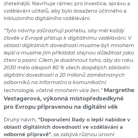
zřetelnější. Navrhuje rámec pro investice, správu a
vzdělávání učitelů, aby bylo dosaženo účinného a
inkluzivního digitálního vzdělávání.
“Tyto návrhy zdůrazňují potřebu, aby měl každý
člověk v Evropě přístup k digitálnímu vzdělávání. V
oblasti digitálních dovedností musíme být mnohem
lepší a musíme jim přikládat stejnou důležitost jako
čtení a psaní. Cílem je dosáhnout toho, aby do roku
2030 mělo alespoň 80 % všech dospělých základní
digitální dovednosti a 20 milionů zaměstnaných
odborníků na informační a komunikační
Margrethe
technologie, včetně mnohem více žen.”
Vestagerová, výkonná místopředsedkyně
pro Evropu připravenou na digitální věk
Druhý návrh,
“Doporučení Rady o lepší nabídce v
oblasti digitálních dovedností ve vzdělávání a
odborné přípravě”
, se zabývá různou úrovní