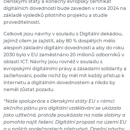
členskými státy a konečný evropský certifikát
digitálních dovedností bude zaveden v roce 2024 na
základě výsledků pilotního projektu a studie
proveditelnosti.
Celkově jsou návrhy v souladu s Digitální dekádou,
jejímž cílem je zajistit, aby 80 % dospělých mělo
alespoň základní digitální dovednosti a aby do roku
2030 bylo v EU zaměstnáno 20 milionů odborníků v
oblasti ICT. Návrhy jsou rovněž v souladu s
evropskými digitálními právy a zásadami solidarity a
začleňování, podle nichž by měl mít každý přístup k
internetu a digitálním dovednostem a nikdo by
neměl zůstat pozadu.
“Naše spolupráce s členskými státy EU v rámci
akčního plánu pro digitální vzdělávání se ukázala
jako užitečná, protože poukázala na naše slabiny a
pomohla najít řešení. Digitální propast na území EU
a v našich společnostech přetrvává. Dnešní návrhy