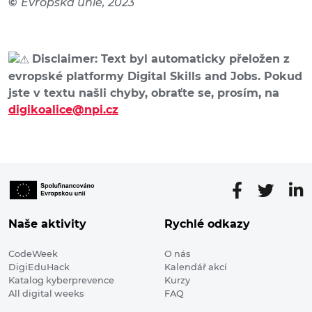
©
Evropská unie, 2023
Disclaimer: Text byl automaticky přeložen z
evropské platformy Digital Skills and Jobs. Pokud
jste v textu našli chyby, obraťte se, prosím, na
digikoalice@npi.cz
Naše aktivity
Rychlé odkazy
CodeWeek
O nás
DigiEduHack
Kalendář akcí
Katalog kyberprevence
Kurzy
All digital weeks
FAQ