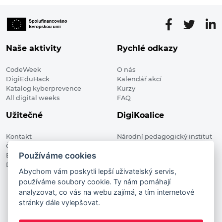
Naše aktivity
Rychlé odkazy
CodeWeek
O nás
DigiEduHack
Kalendář akcí
Katalog kyberprevence
Kurzy
All digital weeks
FAQ
Užitečné
DigiKoalice
Kontakt
Národní pedagogický institut
Členské organizace
České republiky, DigiKoalice
Používáme cookies
Blog
Weilova 1271/6 102 00 Praha 10
Digitalizace ve vzdělávání
Abychom vám poskytli lepší uživatelský servis,
používáme soubory cookie. Ty nám pomáhají
DigiKoalice 2021. All rights reserved
analyzovat, co vás na webu zajímá, a tím internetové
Vstup do administrace
stránky dále vylepšovat.
This project has received funding from the European