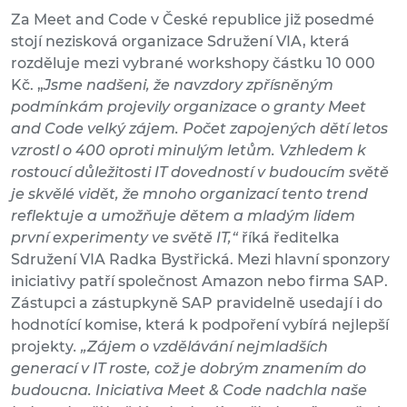
Za Meet and Code v České republice již posedmé
stojí nezisková organizace Sdružení VIA, která
rozděluje mezi vybrané workshopy částku 10 000
Kč. „
Jsme nadšeni, že navzdory zpřísněným
podmínkám projevily organizace o granty Meet
and Code velký zájem. Počet zapojených dětí letos
vzrostl o 400 oproti minulým letům. Vzhledem k
rostoucí důležitosti IT dovedností v budoucím světě
je skvělé vidět, že mnoho organizací tento trend
reflektuje a umožňuje dětem a mladým lidem
první experimenty ve světě IT,“
říká ředitelka
Sdružení VIA Radka Bystřická. Mezi hlavní sponzory
iniciativy patří společnost Amazon nebo firma SAP.
Zástupci a zástupkyně SAP pravidelně usedají i do
hodnotící komise, která k podpoření vybírá nejlepší
projekty
. „Zájem o vzdělávání nejmladších
generací v IT roste, což je dobrým znamením do
budoucna. Iniciativa Meet & Code nadchla naše