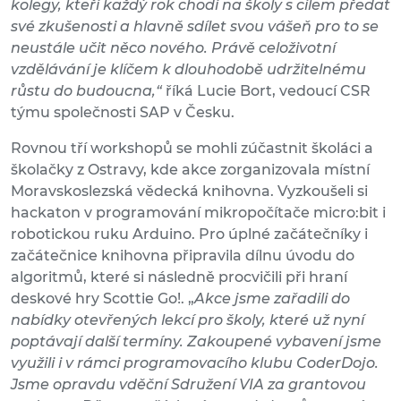
kolegy, kteří každý rok chodí na školy s cílem předat
své zkušenosti a hlavně sdílet svou vášeň pro to se
neustále učit něco nového. Právě celoživotní
vzdělávání je klíčem k dlouhodobě udržitelnému
růstu do budoucna,“
říká Lucie Bort, vedoucí CSR
týmu společnosti SAP v Česku.
Rovnou tří workshopů se mohli zúčastnit školáci a
školačky z Ostravy, kde akce zorganizovala místní
Moravskoslezská vědecká knihovna. Vyzkoušeli si
hackaton v programování mikropočítače micro:bit i
robotickou ruku Arduino. Pro úplné začátečníky i
začátečnice knihovna připravila dílnu úvodu do
algoritmů, které si následně procvičili při hraní
deskové hry Scottie Go!. „
Akce jsme zařadili do
nabídky otevřených lekcí pro školy, které už nyní
poptávají další termíny. Zakoupené vybavení jsme
využili i v rámci programovacího klubu CoderDojo.
Jsme opravdu vděční Sdružení VIA za grantovou