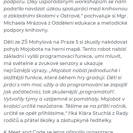
podporu. Díky uspořádaným workshopům se nám
podařilo navázat úzkou spolupráci mezi knihovnou
a základními školami v Ostravě,“
pochvaluje si Mgr.
Michaela Mrázová z Oddělení edukace a metodické
podpory knihovny.
Děti ze ZŠ Mohylová na Praze 5 si zkusily nakódovat
pohyb Mojobota na herní mapě. Tento robot nabízí
základní i vyšší programovací funkce, umí mluvit,
má světelné a zvukové senzory a ukazuje
nejrůznější výrazy.
„Mojobot nabízí jednoduché i
složitější funkce, které během hry gradují. Děti si
práci s ním moc užily a do programování se zapojili
jak začátečníci, tak zkušenější ‚programátoři‘.
Vytvořily týmy a vzájemně si pomáhaly. Mojobot v
krabici určitě nezůstane. Těšíme se na příští ročník,
určitě se opět přihlásíme,“
říká Klára Stuchlá z Rady
rodičů a přátel školky a zástupkyně ředitelky.
K Meet and Code se letos připojily organizace