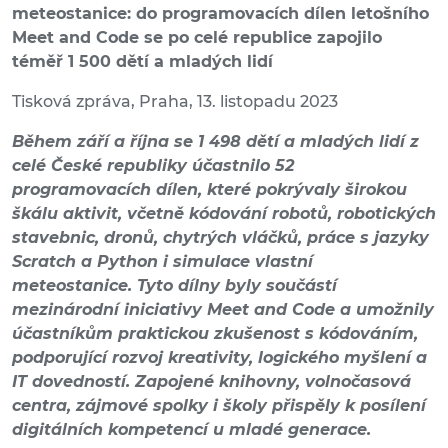
meteostanice: do programovacích dílen letošního
Meet and Code se po celé republice zapojilo
téměř 1 500 dětí a mladých lidí
Tisková zpráva, Praha, 13. listopadu 2023
Během září a října se 1 498 dětí a mladých lidí z
celé České republiky účastnilo 52
programovacích dílen, které pokrývaly širokou
škálu aktivit, včetně kódování robotů, robotických
stavebnic, dronů, chytrých vláčků, práce s jazyky
Scratch a Python i simulace vlastní
meteostanice. Tyto dílny byly součástí
mezinárodní iniciativy Meet and Code a umožnily
účastníkům praktickou zkušenost s kódováním,
podporující rozvoj kreativity, logického myšlení a
IT dovedností. Zapojené knihovny, volnočasová
centra, zájmové spolky i školy přispěly k posílení
digitálních kompetencí u mladé generace.