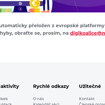
automaticky přeložen z evropské platformy D
chyby, obraťte se, prosím, na
digikoalice@n
aktivity
Rychlé odkazy
Užitečné
Week
O nás
Kontakt
duHack
Kalendář akcí
Členské orga