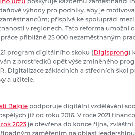
ího účtu
poskytuje každému zaměstnanci ind
 daňové výhody pro podniky, aby je motivova
 zaměstnancům; přispívá ke spolupráci me
nanosti v regionech. Tato reforma umožní 
h práce přibližně 25 000 nezaměstnaným pr
021 program digitálního skoku (
Digisprong
) 
ván z prostředků opět výše zmíněného pro
. Digitalizace základních a středních škol
y a učitele.
tí Belgie
podporuje digitální vzdělávání soci
spělých již od roku 2016. V roce 2021 financo
 rok 2023
je otevřena do konce října, zvláštn
případným zaměřením na oblast leadershipu 