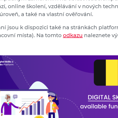
í, online školení, vzdělávání v nových techn
oveň, a také na vlastní ověřování.
 jsou k dispozici také na stránkách platform
racovní místa). Na tomto
odkazu
naleznete výč