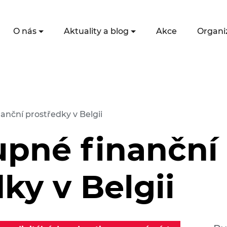
O nás
Aktuality a blog
Akce
Organi
nční prostředky v Belgii
pné finanční
ky v Belgii