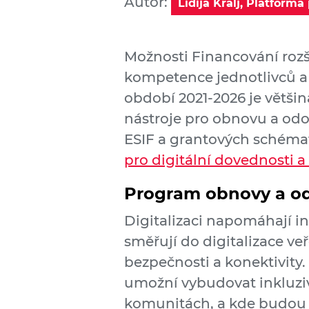
Autor:
Lidija Kralj, Platforma
Možnosti Financování rozši
kompetence jednotlivců a 
období 2021-2026 je většin
nástroje pro obnovu a odo
ESIF a grantových schémat
pro digitální dovednosti a
Program obnovy a o
Digitalizaci napomáhají i
směřují do digitalizace ve
bezpečnosti a konektivity.
umožní vybudovat inkluziv
komunitách, a kde budou 