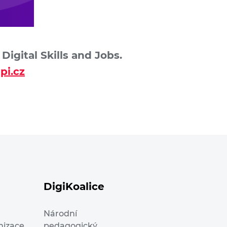
igital Skills and Jobs.
pi.cz
DigiKoalice
Národní
nizace
pedagogický