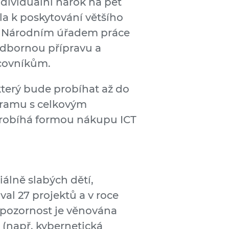
ividuální nárok na pět
la k poskytování většího
zi Národním úřadem práce
odbornou přípravu a
acovníkům.
který bude probíhat až do
gramu s celkovým
 probíhá formou nákupu ICT
álně slabých dětí,
val 27 projektů a v roce
í pozornost je věnována
(např. kybernetická