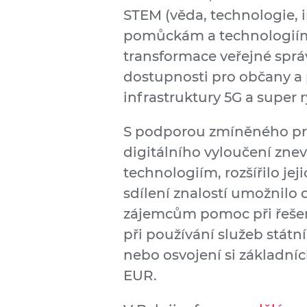
STEM (věda, technologie, 
pomůckám a technologiím. 
transformace veřejné správ
dostupnosti pro občany a 
infrastruktury 5G a super r
S podporou zmíněného pr
digitálního vyloučení zne
technologiím, rozšířilo je
sdílení znalostí umožnilo 
zájemcům pomoc při řešení
při používání služeb státn
nebo osvojení si základníc
EUR.