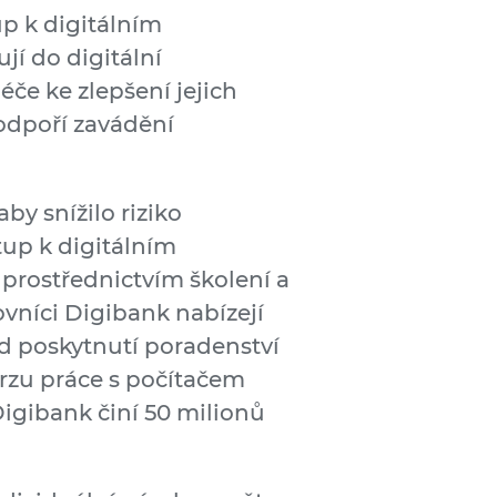
up k digitálním
í do digitální
če ke zlepšení jejich
odpoří zavádění
aby snížilo riziko
tup k digitálním
a prostřednictvím školení a
ovníci Digibank nabízejí
d poskytnutí poradenství
urzu práce s počítačem
Digibank činí 50 milionů