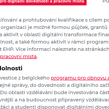
Pu
 pro digitální dovednosti a pracovní místa
řování a prohlubování kvalifikace s cílem po
organizací je možné formou půjček, grantů a
a aktivit v oblasti digitální transformace fi
lnost, a také formou aktivit v rámci progra
 EHP. Více informací naleznete na stránkác
 pracovní místa
.
dolnosti
nvestice z belgického
programu pro obnovu a
řejné správy, do dovedností a digitálního za
 Do oblasti vzdělávání bude investována čás
nější a na budoucnost připravený vzdělávac
žáci a studenti disponovat digitálními dov