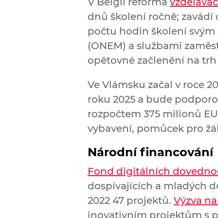
V Belgii reforma
vzdělávac
dnů školení ročně; zavádí
počtu hodin školení svým
(ONEM) a službami zaměst
opětovné začlenění na tr
Ve Vlámsku začal v roce 2
roku 2025 a bude podporo
rozpočtem 375 milionů EUR
vybavení, pomůcek pro žák
Národní financování
Fond digitálních dovednos
dospívajících a mladých do
2022 47 projektů.
Výzva na
inovativním projektům s 