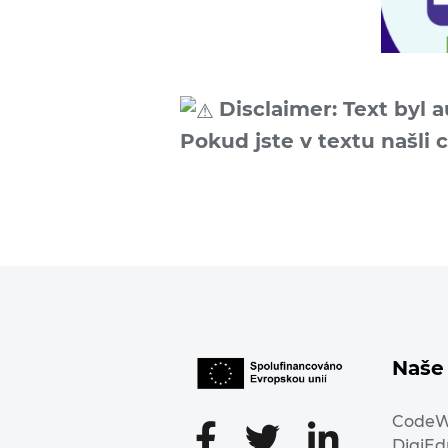
Disclaimer: Text byl 
Pokud jste v textu našli 
Naše 
Code
DigiE