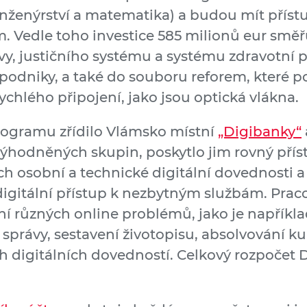
inženýrství a matematika) a budou mít příst
Vedle toho investice 585 milionů eur směřuj
y, justičního systému a systému zdravotní pé
podniky, a také do souboru reforem, které p
ychlého připojení, jako jsou optická vlákna.
ogramu zřídilo Vlámsko místní
„Digibanky“
výhodněných skupin, poskytlo jim rovný přís
jich osobní a technické digitální dovednosti 
digitální přístup k nezbytným službám. Prac
 různých online problémů, jako je napříkla
í správy, sestavení životopisu, absolvování k
h digitálních dovedností. Celkový rozpočet 