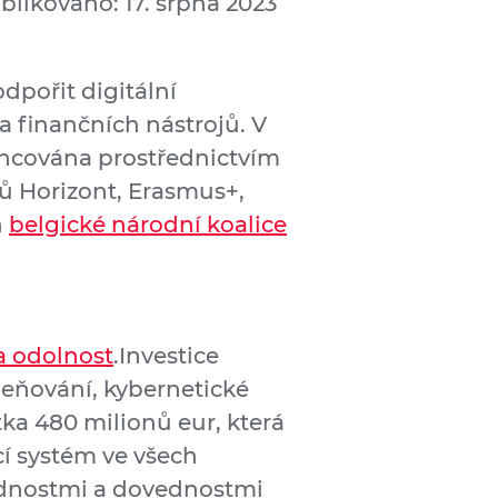
blikováno: 17. srpna 2023
dpořit digitální
 finančních nástrojů. V
nancována prostřednictvím
mů Horizont, Erasmus+,
h
belgické národní koalice
 odolnost
.Investice
čleňování, kybernetické
tka 480 milionů eur, která
í systém ve všech
ednostmi a dovednostmi