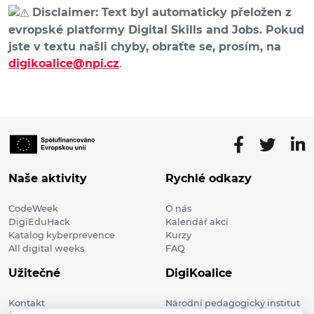
Disclaimer: Text byl automaticky přeložen z
evropské platformy Digital Skills and Jobs. Pokud
jste v textu našli chyby, obraťte se, prosím, na
digikoalice@npi.cz
.
Naše aktivity
Rychlé odkazy
CodeWeek
O nás
DigiEduHack
Kalendář akcí
Katalog kyberprevence
Kurzy
All digital weeks
FAQ
Užitečné
DigiKoalice
Kontakt
Národní pedagogický institut