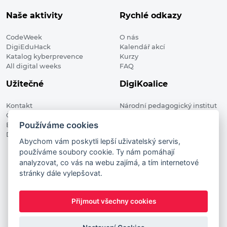
Naše aktivity
Rychlé odkazy
CodeWeek
O nás
DigiEduHack
Kalendář akcí
Katalog kyberprevence
Kurzy
All digital weeks
FAQ
Užitečné
DigiKoalice
Kontakt
Národní pedagogický institut
Členské organizace
České republiky, DigiKoalice
Používáme cookies
Blog
Weilova 1271/6 102 00 Praha 10
Digitalizace ve vzdělávání
Abychom vám poskytli lepší uživatelský servis,
používáme soubory cookie. Ty nám pomáhají
DigiKoalice 2021. All rights reserved
analyzovat, co vás na webu zajímá, a tím internetové
Vstup do administrace
stránky dále vylepšovat.
This project has received funding from the European
Commission Innovation and Networks Executive Agency (now
Přijmout všechny cookies
HaDEA) CEF TELECOM Calls 2019. This website reflects only the
author’s view. It does not represent the view of the European