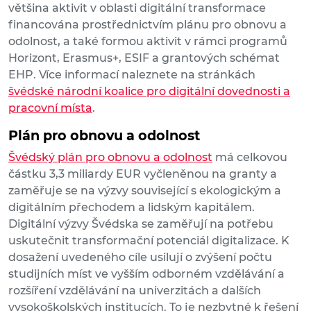
většina aktivit v oblasti digitální transformace
financována prostřednictvím plánu pro obnovu a
odolnost, a také formou aktivit v rámci programů
Horizont, Erasmus+, ESIF a grantových schémat
EHP. Více informací naleznete na stránkách
švédské národní koalice pro digitální dovednosti a
pracovní místa
.
Plán pro obnovu a odolnost
Švédský plán pro obnovu a odolnost
má celkovou
částku 3,3 miliardy EUR vyčleněnou na granty a
zaměřuje se na výzvy související s ekologickým a
digitálním přechodem a lidským kapitálem.
Digitální výzvy Švédska se zaměřují na potřebu
uskutečnit transformační potenciál digitalizace. K
dosažení uvedeného cíle usilují o zvýšení počtu
studijních míst ve vyšším odborném vzdělávání a
rozšíření vzdělávání na univerzitách a dalších
vysokoškolských institucích. To je nezbytné k řešení