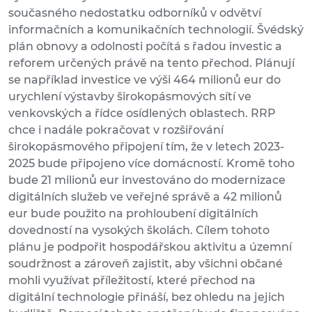
současného nedostatku odborníků v odvětví
informačních a komunikačních technologií. Švédský
plán obnovy a odolnosti počítá s řadou investic a
reforem určených právě na tento přechod. Plánují
se například investice ve výši 464 milionů eur do
urychlení výstavby širokopásmových sítí ve
venkovských a řídce osídlených oblastech. RRP
chce i nadále pokračovat v rozšiřování
širokopásmového připojení tím, že v letech 2023-
2025 bude připojeno více domácností. Kromě toho
bude 21 milionů eur investováno do modernizace
digitálních služeb ve veřejné správě a 42 milionů
eur bude použito na prohloubení digitálních
dovedností na vysokých školách. Cílem tohoto
plánu je podpořit hospodářskou aktivitu a územní
soudržnost a zároveň zajistit, aby všichni občané
mohli využívat příležitostí, které přechod na
digitální technologie přináší, bez ohledu na jejich