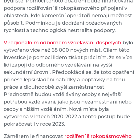
bydliště. Pomocí tohoto opatření bude financována
podpora rozšiřování širokopásmového připojení v
oblastech, kde komerční operátoři nemají možnost
působit. Podmínkou je dodržení požadovaných
rychlostí a technologická neutralita podpory.
V regionálním odborném vzdělávání dospělých
bylo
vytvořeno více než 68 000 nových míst. Cílem této
investice je pomoci lidem získat práci tím, že se více
lidí zapojí do odborného vzdělávání na vyšší
sekundární úrovni. Předpokládá se, že toto opatření
přinese lepší sladění nabídky a poptávky na trhu
práce a dlouhodobě zvýší zaměstnanost.
Přednostně budou vzdělávány osoby s největší
potřebou vzdělávání, jako jsou nezaměstnaní nebo
osoby s nižším vzděláním. Nová místa byla
vytvořena v letech 2020-2022 a tento postup bude
pokračovat i v roce 2023.
Záměrem je financovat
rozšíření širokopásmového