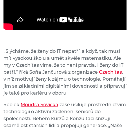
„Slýcháme, že ženy do IT nepatří, a když, tak musí
mít vysokou školu a umět skvěle matematiku. Ale
my v Czechitas víme, že to není pravda. I ženy do IT
patří,“ říká Soňa Jančurová z organizace
Czechitas
,
v níž motivují ženy k zájmu o technologie. Pomáhají
jim se základními digitálními dovednosti a připravují
je také pro kariéru v oboru.
Spolek
Moudrá Sovička
zase usiluje prostřednictvím
technologií o aktivní začlenění seniorů do
společnosti. Během kurzů a konzultací snižují
osamělost starších lidí a propojují generace. „Naše