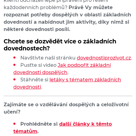
klienti odcházeli lépe připravení pro řešení
každodenních problémů?
Právě Vy můžete
rozpoznat potřeby dospělých v oblasti základních
dovedností a nabídnout jim aktivity, díky nimž si
některé dovednosti posílí.
Chcete se dozvědět více o základních
dovednostech?
Navštivte naši stránku
dovednostiprozivot.cz
.
Pusťte si video
Jak podpořit základní
dovednosti dospělých
.
Stáhněte si
letáky s tématem základních
dovedností
.
Zajímáte se o vzdělávání dospělých a celoživotní
učení?
Prohlédněte si
další články k těmto
tématům
.