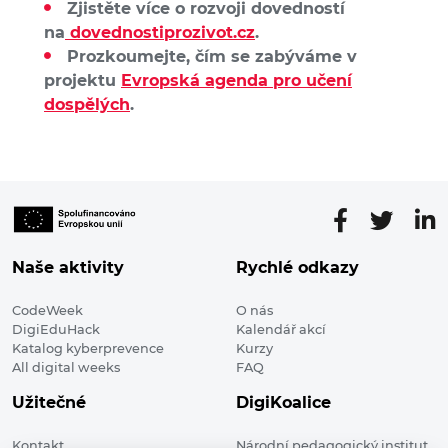
Zjistěte více o rozvoji dovedností
na
dovednostiprozivot.cz
.
Prozkoumejte, čím se zabýváme v
projektu
Evropská agenda pro učení
dospělých
.
Naše aktivity
Rychlé odkazy
CodeWeek
O nás
DigiEduHack
Kalendář akcí
Katalog kyberprevence
Kurzy
All digital weeks
FAQ
Užitečné
DigiKoalice
Kontakt
Národní pedagogický institut