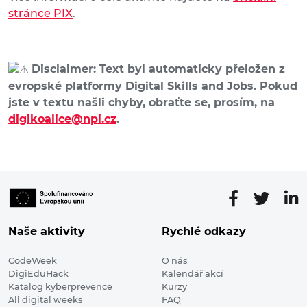
stránce PIX
.
Disclaimer: Text byl automaticky přeložen z
evropské platformy Digital Skills and Jobs. Pokud
jste v textu našli chyby, obraťte se, prosím, na
digikoalice@npi.cz
.
Naše aktivity
Rychlé odkazy
CodeWeek
O nás
DigiEduHack
Kalendář akcí
Katalog kyberprevence
Kurzy
All digital weeks
FAQ