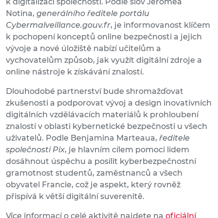
k digitalizaci společnosti. Podle slov Jérômea
Notina,
generálního ředitele portálu
Cybermalveillance.gouv.fr
, je informovanost klíčem
k pochopení konceptů online bezpečnosti a jejich
vývoje a nové úložiště nabízí učitelům a
vychovatelům způsob, jak využít digitální zdroje a
online nástroje k získávání znalostí.
Dlouhodobé partnerství bude shromažďovat
zkušenosti a podporovat vývoj a design inovativních
digitálních vzdělávacích materiálů k prohloubení
znalostí v oblasti kybernetické bezpečnosti u všech
uživatelů. Podle Benjamina Marteaua,
ředitele
společnosti Pix
, je hlavním cílem pomoci lidem
dosáhnout úspěchu a posílit kyberbezpečnostní
gramotnost studentů, zaměstnanců a všech
obyvatel Francie, což je aspekt, který rovněž
přispívá k větší digitální suverenitě.
Více informací o celé aktivitě najdete na
oficiální