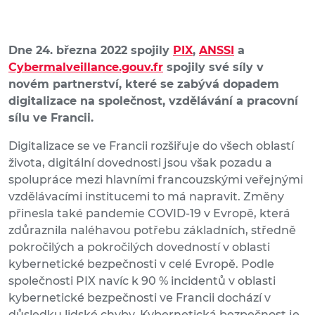
Dne 24. března 2022 spojily
PIX
,
ANSSI
a
Cybermalveillance.gouv.fr
spojily své síly v
novém partnerství, které se zabývá dopadem
digitalizace na společnost, vzdělávání a pracovní
sílu ve Francii.
Digitalizace se ve Francii rozšiřuje do všech oblastí
života, digitální dovednosti jsou však pozadu a
spolupráce mezi hlavními francouzskými veřejnými
vzdělávacími institucemi to má napravit. Změny
přinesla také pandemie COVID-19 v Evropě, která
zdůraznila naléhavou potřebu základních, středně
pokročilých a pokročilých dovedností v oblasti
kybernetické bezpečnosti v celé Evropě. Podle
společnosti PIX navíc k 90 % incidentů v oblasti
kybernetické bezpečnosti ve Francii dochází v
důsledku lidské chyby. Kybernetická bezpečnost je