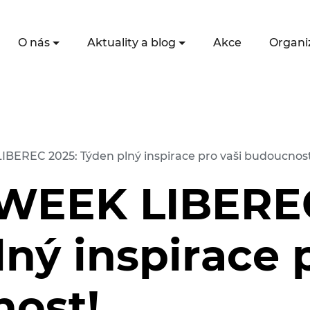
O nás
Aktuality a blog
Akce
Organi
EREC 2025: Týden plný inspirace pro vaši budoucnost
WEEK LIBEREC
ný inspirace 
ost!