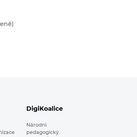
reně)
DigiKoalice
Národní
nizace
pedagogický