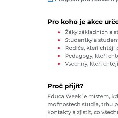
Pro koho je akce urč
Žáky základních a s
Studentky a student
Rodiče, kteří chtě
Pedagogy, kteří cht
Všechny, kteří chtěj
Proč přijít?
Educa Week je místem, kde 
možnostech studia, trhu pr
kontakty a zjistit, co všec