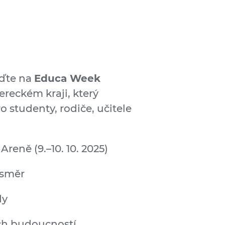
jďte na
Educa Week
bereckém kraji, který
o studenty, rodiče, učitele
reně (9.–10. 10. 2025)
 směr
dy
jich budoucností