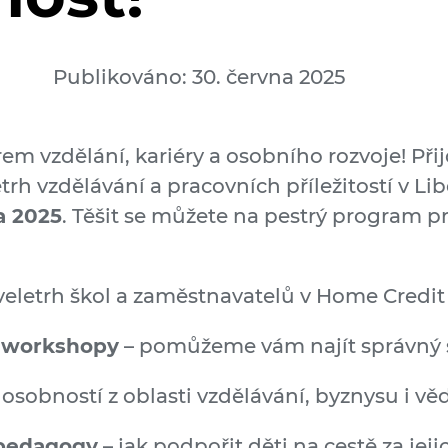
Publikováno: 30. června 2025
rem vzdělání, kariéry a osobního rozvoje! Při
letrh vzdělávání a pracovních příležitostí v Li
na 2025
. Těšit se můžete na pestrý program pr
veletrh škol a zaměstnavatelů v Home Credit A
a workshopy
– pomůžeme vám najít správný
osobností z oblasti vzdělávání, byznysu i vě
 pedagogy
– jak podpořit děti na cestě za je