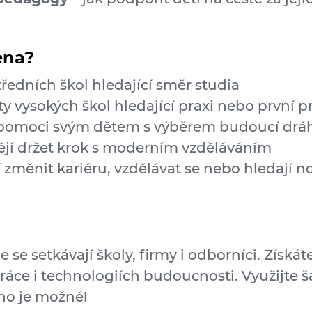
ena?
tředních škol hledající směr studia
y vysokých škol hledající praxi nebo první p
jí pomoci svým dětem s výběrem budoucí drá
ějí držet krok s moderním vzděláváním
í změnit kariéru, vzdělávat se nebo hledají no
se setkávají školy, firmy i odborníci. Získát
áce i technologiích budoucnosti. Využijte ša
hno je možné!