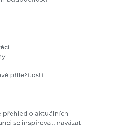
ráci
hy
vé příležitosti
e přehled o aktuálních
nci se inspirovat, navázat