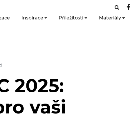
zace
Inspirace
Příležitosti
Materiály
!
 2025:
pro vaši