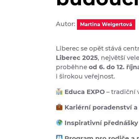
Autor:
Martina Weigertová
Liberec se opět stává cent
Liberec 2025
, největší ve
proběhne
od 6. do 12. říj
i širokou veřejnost.
Educa EXPO
– tradiční 
Kariérní poradenství 
Inspirativní přednášky
Program pro rodiče a