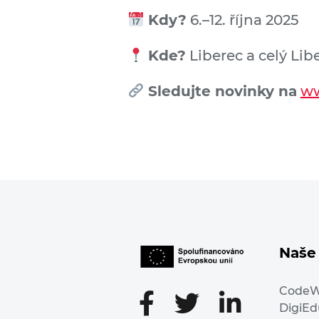
Kdy?
6.–12. října 2025
Kde?
Liberec a celý Lib
Sledujte novinky na
ww
Naše 
Code
DigiE