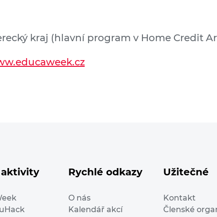
erecký kraj (hlavní program v Home Credit A
w.educaweek.cz
aktivity
Rychlé odkazy
Užitečné
Week
O nás
Kontakt
duHack
Kalendář akcí
Členské orga