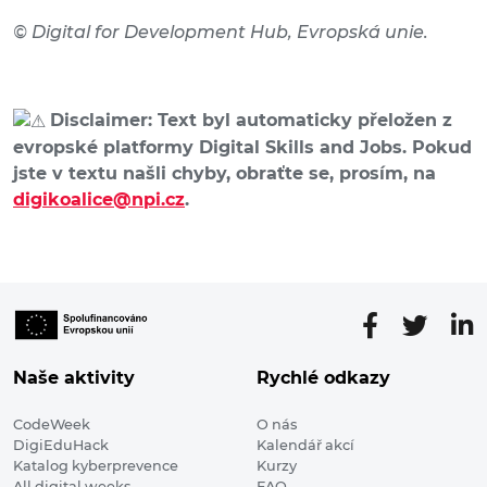
© Digital for Development Hub, Evropská unie.
Disclaimer: Text byl automaticky přeložen z
evropské platformy Digital Skills and Jobs. Pokud
jste v textu našli chyby, obraťte se, prosím, na
digikoalice@npi.cz
.
Naše aktivity
Rychlé odkazy
CodeWeek
O nás
DigiEduHack
Kalendář akcí
Katalog kyberprevence
Kurzy
All digital weeks
FAQ