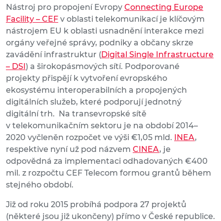
Nástroj pro propojení Evropy
Connecting Europe
Facility – CEF
v oblasti telekomunikací je klíčovým
nástrojem EU k oblasti usnadnění interakce mezi
orgány veřejné správy, podniky a občany skrze
zavádění infrastruktur (
Digital Single Infrastructure
– DSI
) a širokopásmových sítí. Podporované
projekty přispějí k vytvoření evropského
ekosystému interoperabilních a propojených
digitálních služeb, které podporují jednotný
digitální trh. Na transevropské sítě
v telekomunikačním sektoru je na období 2014–
2020 vyčleněn rozpočet ve výši €1,05 mld.
INEA
,
respektive nyní už pod názvem
CINEA
, je
odpovědná za implementaci odhadovaných €400
mil. z rozpočtu CEF Telecom formou grantů během
stejného období.
Již od roku 2015 probíhá podpora 27 projektů
(některé jsou již ukončeny) přímo v České republice.