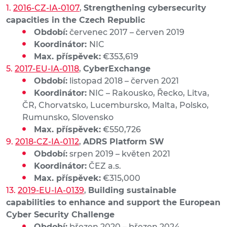
2016-CZ-IA-0107
,
Strengthening cybersecurity
capacities in the Czech Republic
Období:
červenec 2017 – červen 2019
Koordinátor:
NIC
Max. příspěvek:
€353,619
2017-EU-IA-0118
,
CyberExchange
Období:
listopad 2018 – červen 2021
Koordinátor:
NIC – Rakousko, Řecko, Litva,
ČR, Chorvatsko, Lucembursko, Malta, Polsko,
Rumunsko, Slovensko
Max. příspěvek:
€550,726
2018-CZ-IA-0112
,
ADRS Platform SW
Období:
srpen 2019 – květen 2021
Koordinátor:
ČEZ a.s.
Max. příspěvek:
€315,000
2019-EU-IA-0139
,
Building sustainable
capabilities to enhance and support the European
Cyber Security Challenge
Období:
březen 2020 – březen 2024