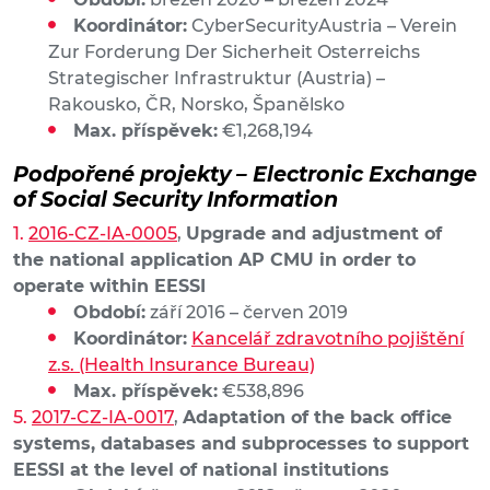
Koordinátor:
CyberSecurityAustria – Verein
Zur Forderung Der Sicherheit Osterreichs
Strategischer Infrastruktur (Austria) –
Rakousko, ČR, Norsko, Španělsko
Max. příspěvek:
€1,268,194
Podpořené projekty – Electronic Exchange
of Social Security Information
2016-CZ-IA-0005
,
Upgrade and adjustment of
the national application AP CMU in order to
operate within EESSI
Období:
září 2016 – červen 2019
Koordinátor:
Kancelář zdravotního pojištění
z.s. (Health Insurance Bureau)
Max. příspěvek:
€538,896
2017-CZ-IA-0017
,
Adaptation of the back office
systems, databases and subprocesses to support
EESSI at the level of national institutions