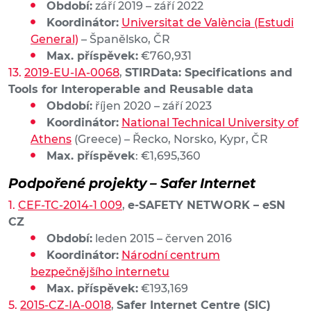
Období:
září 2019 – září 2022
Koordinátor:
Universitat de València (Estudi
General)
– Španělsko, ČR
Max. příspěvek:
€760,931
2019-EU-IA-0068
,
STIRData: Specifications and
Tools for Interoperable and Reusable data
Období:
říjen 2020 – září 2023
Koordinátor:
National Technical University of
Athens
(Greece) – Řecko, Norsko, Kypr, ČR
Max. příspěvek
: €1,695,360
Podpořené projekty – Safer Internet
CEF-TC-2014-1 009
,
e-SAFETY NETWORK – eSN
CZ
Období:
leden 2015 – červen 2016
Koordinátor:
Národní centrum
bezpečnějšího internetu
Max. příspěvek:
€193,169
2015-CZ-IA-0018
,
Safer Internet Centre (SIC)