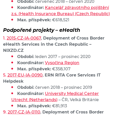
Období:
červenec 2018 – červen 2020
Koordinátor:
Kancelář zdravotního pojištění
z.s. (Health Insurance Bureau) (Czech Republic)
Max. příspěvek:
€618,521
Podpořené projekty – eHealth
2015-CZ-IA-0067
,
Deployment of Cross Border
eHealth Services in the Czech Republic –
NIXZD.CZ
Období:
leden 2017 – prosinec 2020
Koordinátor:
Vysočina Region
Max. příspěvek:
€358,107
2017-EU-IA-0090
,
ERN RITA Core Services IT
Helpdesk
Období:
červen 2018 – prosinec 2019
Koordinátor:
University Medical Center
Utrecht (Netherlands)
– ČR, Velká Británie
Max. příspěvek:
€81,913
2017-CZ-IA-0110
,
Deployment of Cross Border