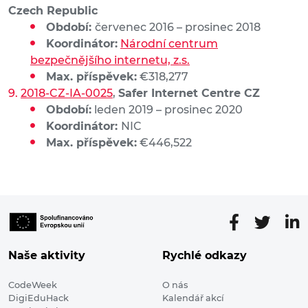
Czech Republic
Období:
červenec 2016 – prosinec 2018
Koordinátor:
Národní centrum
bezpečnějšího internetu, z.s.
Max. příspěvek:
€318,277
2018-CZ-IA-0025
,
Safer Internet Centre CZ
Období:
leden 2019 – prosinec 2020
Koordinátor:
NIC
Max. příspěvek:
€446,522
Naše aktivity
Rychlé odkazy
CodeWeek
O nás
DigiEduHack
Kalendář akcí