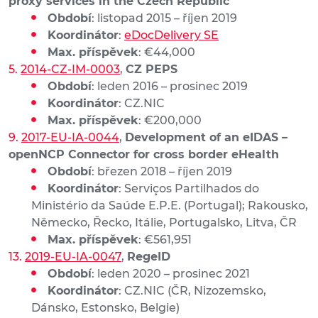
proxy services in the Czech Republic
Období
: listopad 2015 – říjen 2019
Koordinátor
:
eDocDelivery SE
Max. příspěvek
: €44,000
2014-CZ-IM-0003
,
CZ PEPS
Období
: leden 2016 – prosinec 2019
Koordinátor
: CZ.NIC
Max. příspěvek
: €200,000
2017-EU-IA-0044
,
Development of an eIDAS –
openNCP Connector for cross border eHealth
Období
: březen 2018 – říjen 2019
Koordinátor
: Serviços Partilhados do
Ministério da Saúde E.P.E. (Portugal); Rakousko,
Německo, Řecko, Itálie, Portugalsko, Litva, ČR
Max. příspěvek
: €561,951
2019-EU-IA-0047
,
RegeID
Období
: leden 2020 – prosinec 2021
Koordinátor
: CZ.NIC (ČR, Nizozemsko,
Dánsko, Estonsko, Belgie)