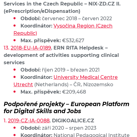
Services in the Czech Republic – NIX-ZD.CZ II.
(ePrescription/eDispensation)
Období:
červenec 2018 – červen 2022
Koordinátor:
Vysočina Region (Czech
Republic)
Max. příspěvek:
€532,627
2018-EU-IA-0189
,
ERN RITA Helpdesk –
development of activities supporting clinical
services
Období:
říjen 2019 – březen 2021
Koordinátor:
University Medical Centre
Utrecht
(Netherlands) – ČR, Nizozemsko
Max. příspěvek:
€209,468
Podpořené projekty – European Platform
for Digital Skills and Jobs
2019-CZ-IA-0088
,
DIGIKOALICE.CZ
Období:
září 2020 – srpen 2023
Koordinátor:
National Pedagogical Institute