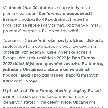
Ve
dnech 29. a 30. dubna
se naposledy sešlo
plenární zasedání
Konference o budoucnosti
Evropy
a
podpořilo 49 podrobných návrhů
týkajících se široké škály témat, od změny klimatu
po zdraví, migraci a EU po celém světě.
To znamená
uzavření roční cesty diskusí
, diskusí a
spolupráce lidí z celé Evropy o typu Evropy, v níž
chtějí žít. Vzhledem k ruské vojenské agresi a
Evropskému roku mládeže 2022
je Den Evropy
2022 důležitější pro upevnění závazku EU k míru,
jednotě s Ukrajinou a obraně univerzálních
hodnot, jakož i pro zdůraznění názorů mladých
lidí v celé Evropě.
U
příležitosti Dne Evropy
otevřely orgány EU své
dveře
, a to jak on-line, tak přímo na místě v
členských státech i na celém světě. Občané měli