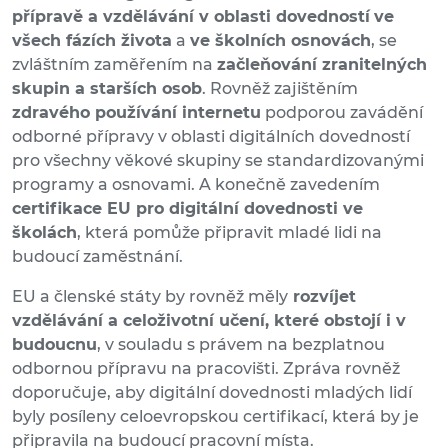
přípravě a vzdělávání v oblasti dovedností
ve
všech fázích života
a
ve školních osnovách
, se
zvláštním zaměřením na
začleňování zranitelných
skupin a starších osob
. Rovněž zajištěním
zdravého používání internetu
podporou zavádění
odborné přípravy v oblasti digitálních dovedností
pro všechny věkové skupiny se standardizovanými
programy a osnovami. A konečně zavedením
certifikace EU pro digitální dovednosti ve
školách
, která pomůže připravit mladé lidi na
budoucí zaměstnání.
EU a členské státy by rovněž měly
rozvíjet
vzdělávání a celoživotní učení, které obstojí i v
budoucnu
, v souladu s právem na bezplatnou
odbornou přípravu na pracovišti. Zpráva rovněž
doporučuje, aby digitální dovednosti mladých lidí
byly posíleny celoevropskou certifikací, která by je
připravila na budoucí pracovní místa.