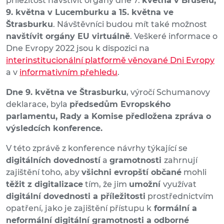
příležitost navštívit orgány dne 7.
května v Bruselu,
9. května v Lucemburku a 15. května ve
Štrasburku
. Návštěvníci budou mít také možnost
navštívit orgány EU virtuálně
. Veškeré informace o
Dne Evropy 2022 jsou k dispozici na
interinstitucionální platformě věnované Dni Evropy
a v
informativním přehledu
.
Dne 9. května ve Štrasburku
, výročí Schumanovy
deklarace, byla
předsedům
Evropského
parlamentu, Rady a Komise předložena zpráva o
výsledcích konference
.
V této zprávě z konference návrhy týkající se
digitálních dovedností
a
gramotnosti
zahrnují
zajištění toho, aby
všichni evropští občané
mohli
těžit z digitalizace
tím, že jim
umožní
využívat
digitální dovednosti a příležitosti
prostřednictvím
opatření, jako je zajištění přístupu k
formální a
neformální digitální gramotnosti a odborné