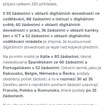
přijato celkem 330 přihlášek.
S 93 žádostmi v oblasti digitálních dovedností ve
vzdělávání, 88 žádostmi o inkluzi v digitálním
světě, 60 žádostmi v oblasti digitálních
dovedností v práci, 36 žádostmi v oblasti kariéry
žen v ICT a 52 žádostmi v oblasti digitálního
vzdělávání mládeže
je zřejmé, že budoucnost
digitálních dovedností je lepší než kdykoli předtím.
Na prvním místě je
Itálie s 83 žádostmi
, těsně
následovaná
Španělskem se 60 žádostmi a
Portugalskem s 52 žádostmi
. Ostatní země, jako je
Rakousko, Belgie, Německo a Řecko
, podaly
obdobný počet žádostí, a to
v rozmezí 30 až 35
.
Desítku zemí s největším počtem žádostí uzavírají
Francie, Polsko a Rumunsko
, které podaly
po 25
žádostech
.