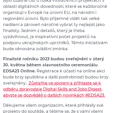
Bylo úžasné číst o tolika inovativních projektech v
oblasti digitálních dovedností, které se každoročně
organizují v Evropě na úrovni EU, na národní i
regionální úrovni. Bylo příjemné vidět tak velké
nadšení a zároveň náročné vybrat ty nejlepší jako
finalisty. Jedním z detailů, který je třeba
vyzdvihnout, je inspirativní počet projektů na
podporu ukrajinských uprchlíků. Těmto iniciativám
bude věnována zvláštní zmínka.
Finalisté ročníku 2023 budou zveřejněni v úterý
30. května během slavnostního ceremoniálu
EDSA23 Online.
Registrace k účasti na online akci
bude brzy spuštěna a další podrobnosti budou brzy
zveřejněny..
Zůstaňte ve spojení a přihlaste se k
odběru zpravodaje Digital Skills and Jobs Digest,
abyste se dozvěděli o dalších novinkách #EDSA23.
Děkujeme všem organizacím, které přihlásily své
projekty do soutěže, a těšíme se, že s vámi všemi