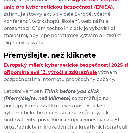
unie pro kybernetickou bezpečnost (ENISA),
zahrnuje stovky aktivit v celé Evropě, včetně
konferencí, workshopů, školení, webinářů a
prezentací. Cílem těchto iniciativ je vybavit lidi
znalostmi, aby lépe porozuměli výzvám a rizikům
digitálního světa.
Přemýšlejte, než kliknete
Evropský měsíc kybernetické bezpečnosti 2025 si
připomíná své 13. výročí a zdůrazňuje
význam
bezpečnosti na internetu pro všechny občany.
Letošní kampaň
Think before you click
(Přemýšlejte, než kliknete)
se zaměřuje na
přístupy k nedostatku dovedností v oblasti
kybernetické bezpečnosti a na způsoby, jak
budovat větší povědomí a připravenost v celé EU
prostřednictvím inovativních a kreativních strategií,