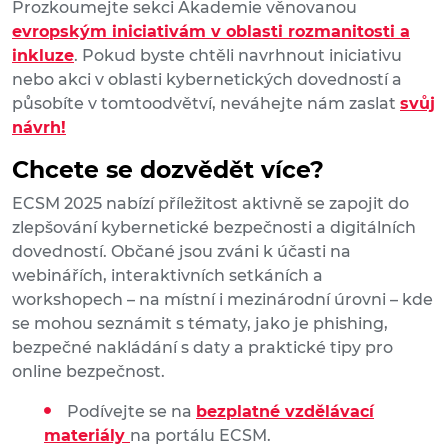
Prozkoumejte sekci Akademie věnovanou
evropským iniciativám v oblasti rozmanitosti a
inkluze
. Pokud byste chtěli navrhnout iniciativu
nebo akci v oblasti kybernetických dovedností a
působíte v tomtoodvětví, neváhejte nám zaslat
svůj
návrh!
Chcete se dozvědět více?
ECSM 2025 nabízí příležitost aktivně se zapojit do
zlepšování kybernetické bezpečnosti a digitálních
dovedností. Občané jsou zváni k účasti na
webinářích, interaktivních setkáních a
workshopech – na místní i mezinárodní úrovni – kde
se mohou seznámit s tématy, jako je phishing,
bezpečné nakládání s daty a praktické tipy pro
online bezpečnost.
Podívejte se na
bezplatné vzdělávací
materiály
na portálu ECSM.