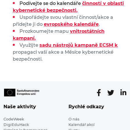
Podívejte se do kalendáře
činností v oblasti
kybernetické bezpečnosti.
Uspořádejte svou vlastní činnost/akce a
přidejte ji do
evropského kalendáře
.
Prozkoumejte mapu
vnitrostátních
kampaní.
Využijte
sadu nástrojů kampaně ECSM k
propagaci vaší akce a Měsíce kybernetické
bezpečnosti.
Naše aktivity
Rychlé odkazy
CodeWeek
O nás
DigiEduHack
Kalendář akcí