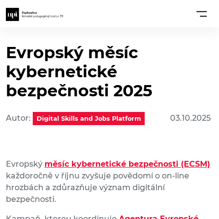
Evropský měsíc
kybernetické
bezpečnosti 2025
Autor:
03.10.2025
Digital Skills and Jobs Platform
Evropský
měsíc kybernetické bezpečnosti (ECSM)
každoročně v říjnu zvyšuje povědomí o on-line
hrozbách a zdůrazňuje význam digitální
bezpečnosti.
Kampaň, kterou koordinuje
Agentura Evropské