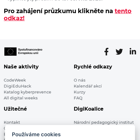
Pro zahájení průzkumu klikněte na
tento
odkaz!
Naše aktivity
Rychlé odkazy
CodeWeek
O nás
DigiEduHack
Kalendář akcí
Katalog kyberprevence
Kurzy
All digital weeks
FAQ
Užitečné
DigiKoalice
Kontakt
Národní pedagogický institut
Členské organizace
České republiky, DigiKoalice
Používáme cookies
Blog
Weilova 1271/6 102 00 Praha 10