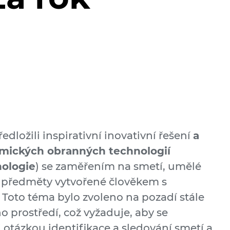
ředložili inspirativní inovativní řešení
a
smických obranných technologií
ologie
) se zaměřením na smetí, umělé
a předměty vytvořené člověkem s
oto téma bylo zvoleno na pozadí stále
 prostředí, což vyžaduje, aby se
 otázkou identifikace a sledování smetí a