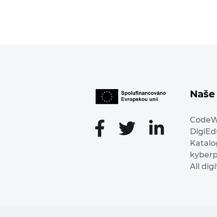
Naše 
Code
DigiE
Katalo
kyber
All dig