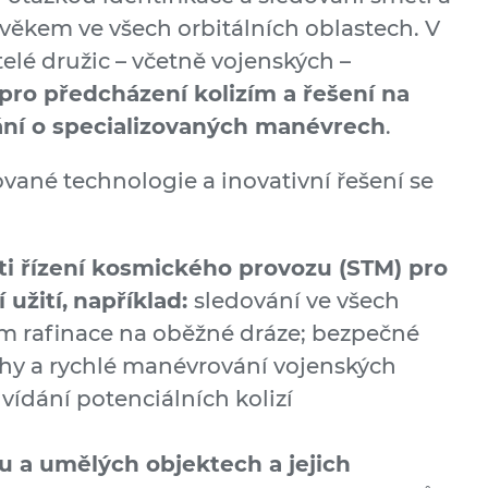
ěkem ve všech orbitálních oblastech. V
telé družic – včetně vojenských –
 pro předcházení kolizím a řešení na
ání o specializovaných manévrech
.
vané technologie a inovativní řešení se
i řízení kosmického provozu (STM) pro
 užití,
například:
sledování ve všech
m rafinace na oběžné dráze; bezpečné
hy a rychlé manévrování vojenských
vídání potenciálních kolizí
 a umělých objektech a jejich