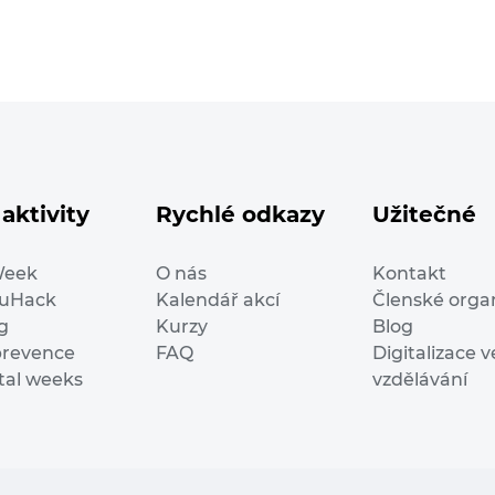
aktivity
Rychlé odkazy
Užitečné
Week
O nás
Kontakt
duHack
Kalendář akcí
Členské orga
g
Kurzy
Blog
prevence
FAQ
Digitalizace v
ital weeks
vzdělávání