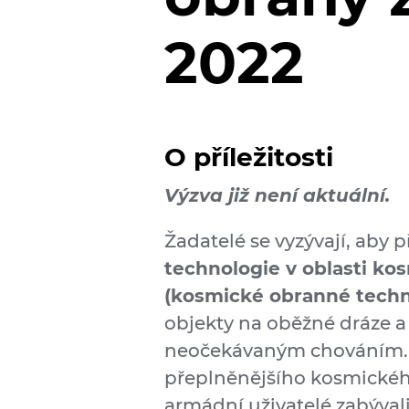
2022
O příležitosti
Výzva již není aktuální.
Žadatelé se vyzývají, aby p
technologie v oblasti ko
(kosmické obranné techn
objekty na oběžné dráze 
neočekávaným chováním. T
přeplněnějšího kosmického
armádní uživatelé zabývali