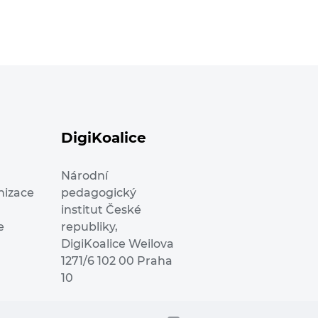
DigiKoalice
Národní
nizace
pedagogický
institut České
e
republiky,
DigiKoalice Weilova
1271/6 102 00 Praha
10