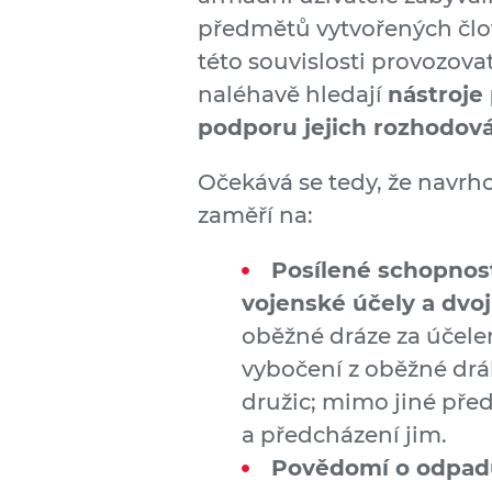
předmětů vytvořených člov
této souvislosti provozova
naléhavě hledají
nástroje
podporu jejich rozhodov
Očekává se tedy, že navrho
zaměří na:
Posílené schopnost
vojenské účely a dvojí
oběžné dráze za účele
vybočení z oběžné drá
družic; mimo jiné před
a předcházení jim.
Povědomí o odpadu