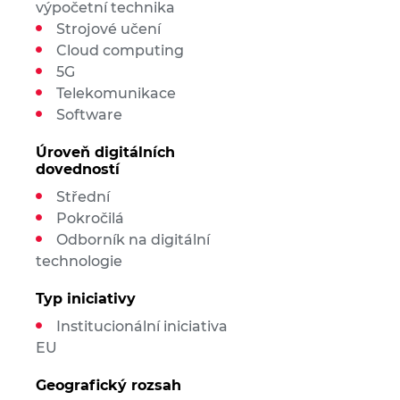
výpočetní technika
Strojové učení
Cloud computing
5G
Telekomunikace
Software
Úroveň digitálních
dovedností
Střední
Pokročilá
Odborník na digitální
technologie
Typ iniciativy
Institucionální iniciativa
EU
Geografický rozsah