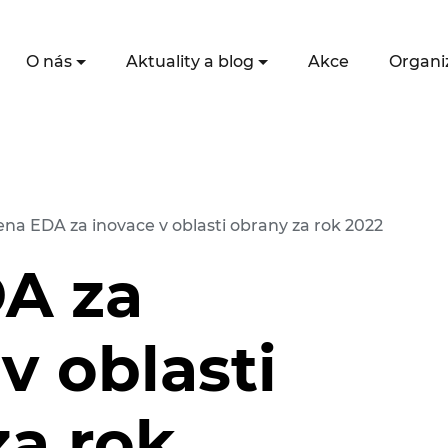
O nás
Aktuality a blog
Akce
Organi
na EDA za inovace v oblasti obrany za rok 2022
A za
v oblasti
za rok