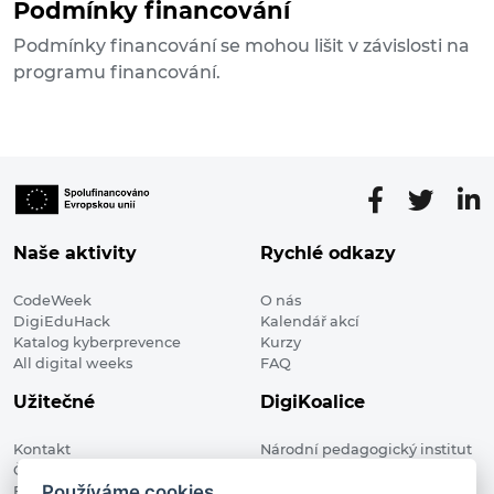
Podmínky financování
Podmínky financování se mohou lišit v závislosti na
programu financování.
Naše aktivity
Rychlé odkazy
CodeWeek
O nás
DigiEduHack
Kalendář akcí
Katalog kyberprevence
Kurzy
All digital weeks
FAQ
Užitečné
DigiKoalice
Kontakt
Národní pedagogický institut
Členské organizace
České republiky, DigiKoalice
Používáme cookies
Blog
Weilova 1271/6 102 00 Praha 10