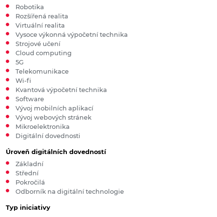
Robotika
Rozšířená realita
Virtuální realita
Vysoce výkonná výpočetní technika
Strojové učení
Cloud computing
5G
Telekomunikace
Wi-fi
Kvantová výpočetní technika
Software
Vývoj mobilních aplikací
Vývoj webových stránek
Mikroelektronika
Digitální dovednosti
Úroveň digitálních dovedností
Základní
Střední
Pokročilá
Odborník na digitální technologie
Typ iniciativy