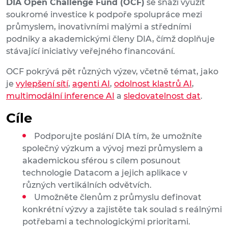
DIA Open Challenge Fund (OCF)
se snaží využít
soukromé investice k podpoře spolupráce mezi
průmyslem, inovativními malými a středními
podniky a akademickými členy DIA, čímž doplňuje
stávající iniciativy veřejného financování.
OCF pokrývá pět různých výzev, včetně témat, jako
je
vylepšení sítí
,
agenti AI
,
odolnost klastrů AI
,
multimodální inference AI
a
sledovatelnost dat
.
Cíle
Podporujte poslání DIA tím, že umožníte
společný výzkum a vývoj mezi průmyslem a
akademickou sférou s cílem posunout
technologie Datacom a jejich aplikace v
různých vertikálních odvětvích.
Umožněte členům z průmyslu definovat
konkrétní výzvy a zajistěte tak soulad s reálnými
potřebami a technologickými prioritami.