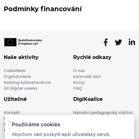
Podmínky financování
Naše aktivity
Rychlé odkazy
CodeWeek
O nás
DigiEduHack
Kalendář akcí
Katalog kyberprevence
Kurzy
All digital weeks
FAQ
Užitečné
DigiKoalice
Kontakt
Národní pedagogický institut
Členské organizace
České republiky, DigiKoalice
Používáme cookies
Blog
Weilova 1271/6 102 00 Praha 10
Digitalizace ve vzdělávání
Abychom vám poskytli lepší uživatelský servis,