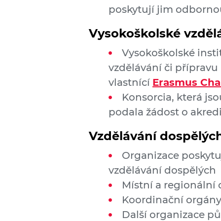
poskytují jim odborno
Vysokoškolské vzděl
Vysokoškolské insti
vzdělávání či přípravu
vlastnící
Erasmus Char
Konsorcia, která j
podala žádost o akredi
Vzdělávání dospělýc
Organizace poskytuj
vzdělávání dospělých
Místní a regionální
Koordinační orgán
Další organizace pů