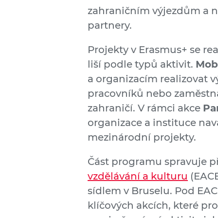
zahraničním výjezdům a n
partnery.
Projekty v Erasmus+ se reali
liší podle typů aktivit.
Mobi
a organizacím realizovat 
pracovníků nebo zaměstna
zahraničí. V rámci akce
Pa
organizace a instituce navá
mezinárodní projekty.
Část programu spravuje 
vzdělávání a kulturu
(EACE
sídlem v Bruselu. Pod EAC
klíčových akcích, které p