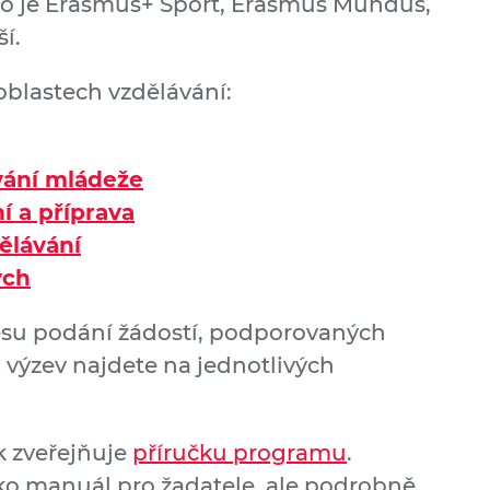
ko je Erasmus+ Sport, Erasmus Mundus,
ší.
i oblastech vzdělávání:
vání mládeže
í a příprava
ělávání
ých
esu podání žádostí, podporovaných
 výzev najdete na jednotlivých
k zveřejňuje
příručku programu
.
ko manuál pro žadatele, ale podrobně