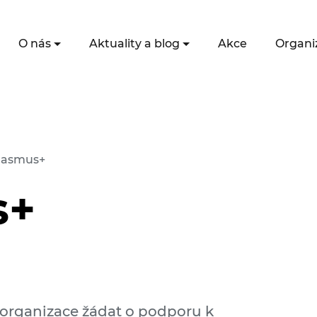
O nás
Aktuality a blog
Akce
Organi
rasmus+
s+
organizace žádat o podporu k