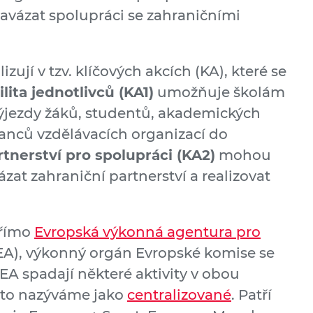
avázat spolupráci se zahraničními
zují v tzv. klíčových akcích (KA), které se
lita jednotlivců (KA1)
umožňuje školám
výjezdy žáků, studentů, akademických
nců vzdělávacích organizací do
rtnerství pro spolupráci (KA2)
mohou
zat zahraniční partnerství a realizovat
přímo
Evropská výkonná agentura pro
A), výkonný orgán Evropské komise se
EA spadají některé aktivity v obou
roto nazýváme jako
centralizované
. Patří