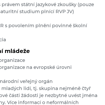
s právem státní jazykové zkoušky (pouze
aturitní studium plnící RVP JV)
ČR s povolením plnění povinné školní
cia
ní mládeže
 organizace
organizace na evropské úrovni
a národní veřejný orgán
 mladých lidí
,
tj. skupina nejméně čtyř
ové části žádosti je nezbytné uvést jména
ny. Více informací o neformálních