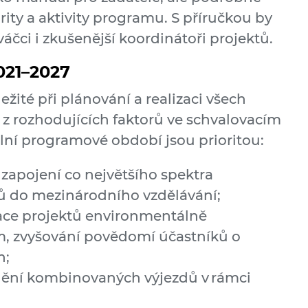
ority a aktivity programu. S příručkou by
áčci i zkušenější koordinátoři projektů.
021–2027
ežité při plánování a realizaci všech
 z rozhodujících faktorů ve schvalovacím
ální programové období jsou prioritou:
: zapojení co největšího spektra
ců do mezinárodního vzdělávání;
izace projektů environmentálně
, zvyšování povědomí účastníků o
h;
ění kombinovaných výjezdů v rámci