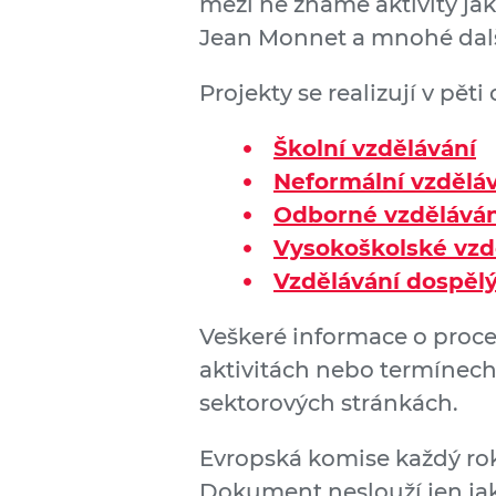
mezi ně známé aktivity ja
Jean Monnet a mnohé dal
Projekty se realizují v pět
Školní vzdělávání
Neformální vzdělá
Odborné vzděláván
Vysokoškolské vzd
Vzdělávání dospěl
Veškeré informace o proc
aktivitách nebo termínech
sektorových stránkách.
Evropská komise každý ro
Dokument neslouží jen ja