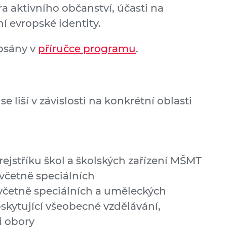
a aktivního občanství, účasti na
í evropské identity.
psány v
příručce programu
.
 liší v závislosti na konkrétní oblasti
rejstříku škol a školských zařízení MŠMT
 včetně speciálních
 včetně speciálních a uměleckých
oskytující všeobecné vzdělávání,
i obory