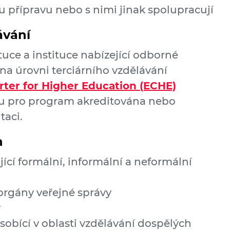
u přípravu nebo s nimi jinak spolupracují
ávání
tuce a instituce nabízející odborné
 na úrovni terciárního vzdělávání
ter for Higher Education (ECHE)
sou pro program akreditována nebo
taci.
h
ící formální, informální a neformální
 orgány veřejné správy
y
sobící v oblasti vzdělávání dospělých