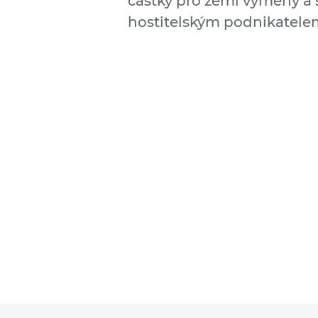
částky pro zemi výměny a 
hostitelským podnikatelem