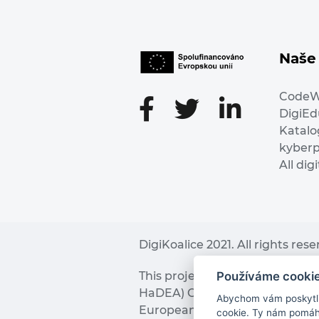
Naše 
Code
DigiE
Katalo
kyber
All dig
DigiKoalice 2021. All rights res
Používáme cooki
This project has received fu
HaDEA) CEF TELECOM Calls 2019. 
Abychom vám poskytli 
European Commission and the 
cookie. Ty nám pomáha