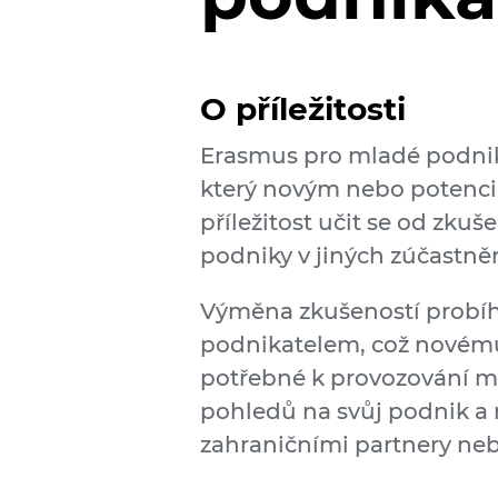
O příležitosti
Erasmus pro mladé podnik
který novým nebo potenc
příležitost učit se od zku
podniky v jiných zúčastně
Výměna zkušeností probí
podnikatelem, což novému
potřebné k provozování ma
pohledů na svůj podnik a 
zahraničními partnery neb