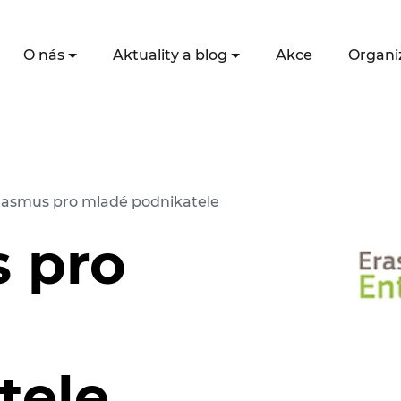
O nás
Aktuality a blog
Akce
Organi
rasmus pro mladé podnikatele
 pro
tele