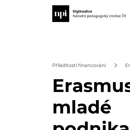
Příležitosti financování
E
Erasmus
mladé
podnika