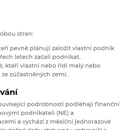
obou stran:
eří pevně plánují založit vlastní podnik
třech letech začali podnikat.
, kteří vlastní nebo řídí malý nebo
é ze zúčastněných zemí.
vání
uvisející podrobnosti podléhají finanční
vými podnikateli (NE) a
acemi a vychází z měsíční jednorázové