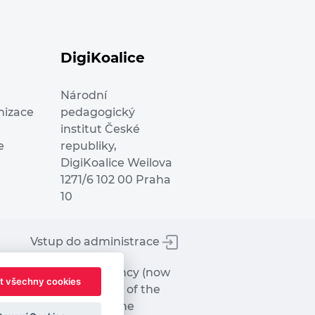
DigiKoalice
Národní
nizace
pedagogický
institut České
e
republiky,
DigiKoalice Weilova
1271/6 102 00 Praha
10
Vstup do administrace
tworks Executive Agency (now
t všechny cookies
ot represent the view of the
hat may be made of the