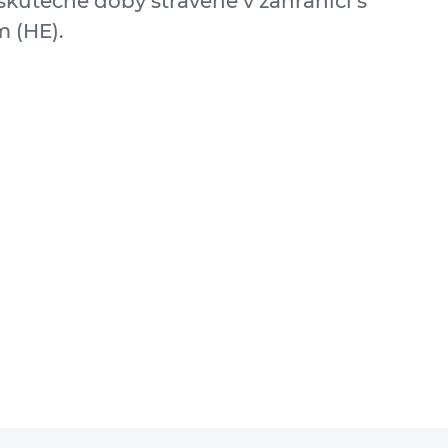
skutečné doby strávené v zahraničí s
 (HE).