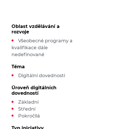
Oblast vzdělávání a
rozvoje
Všeobecné programy a
kvalifikace dále
nedefinované
Téma
Digitální dovednosti
Úroveň digitálních
dovedností
Základní
Střední
Pokročilá
Typ iniciativy