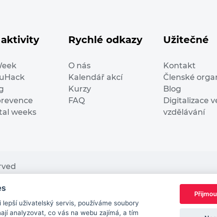
aktivity
Rychlé odkazy
Užitečné
Week
O nás
Kontakt
duHack
Kalendář akcí
Členské orga
g
Kurzy
Blog
prevence
FAQ
Digitalizace v
ital weeks
vzdělávání
erved
es
nding from the European Commission Innovation and Ne
Přijmou
This website reflects only the author’s view. It does n
lepší uživatelský servis, používáme soubory
European Commission is not responsible for any use t
jí analyzovat, co vás na webu zajímá, a tím