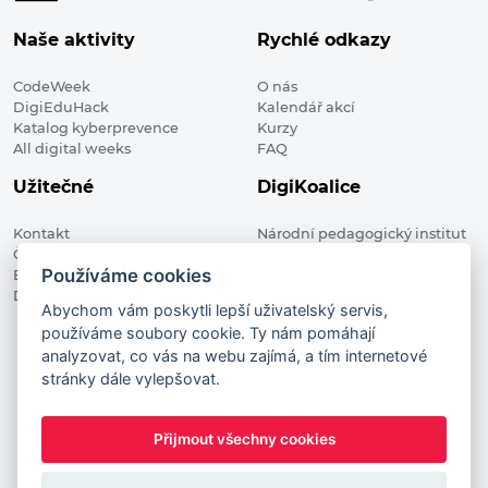
Naše aktivity
Rychlé odkazy
CodeWeek
O nás
DigiEduHack
Kalendář akcí
Katalog kyberprevence
Kurzy
All digital weeks
FAQ
Užitečné
DigiKoalice
Kontakt
Národní pedagogický institut
Členské organizace
České republiky, DigiKoalice
Používáme cookies
Blog
Weilova 1271/6 102 00 Praha 10
Digitalizace ve vzdělávání
Abychom vám poskytli lepší uživatelský servis,
používáme soubory cookie. Ty nám pomáhají
DigiKoalice 2021. All rights reserved
analyzovat, co vás na webu zajímá, a tím internetové
Vstup do administrace
stránky dále vylepšovat.
This project has received funding from the European
Commission Innovation and Networks Executive Agency (now
Přijmout všechny cookies
HaDEA) CEF TELECOM Calls 2019. This website reflects only the
author’s view. It does not represent the view of the European