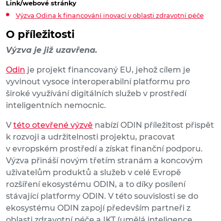
Link/webové stránky
Výzva Odina k financování inovací v oblasti zdravotní péče
O příležitosti
Výzva je již uzavřena.
Odin
je projekt financovaný EU, jehož cílem je
vyvinout vysoce interoperabilní platformu pro
široké využívání digitálních služeb v prostředí
inteligentních nemocnic.
V
této otevřené výzvě
nabízí ODIN příležitost přispět
k rozvoji a udržitelnosti projektu, pracovat
v evropském prostředí a získat finanční podporu.
Výzva přináší novým třetím stranám a koncovým
uživatelům produktů a služeb v celé Evropě
rozšíření ekosystému ODIN, a to díky posílení
stávající platformy ODIN. V této souvislosti se do
ekosystému ODIN zapojí především partneři z
oblasti zdravotní péče a IKT (umělá inteligence,