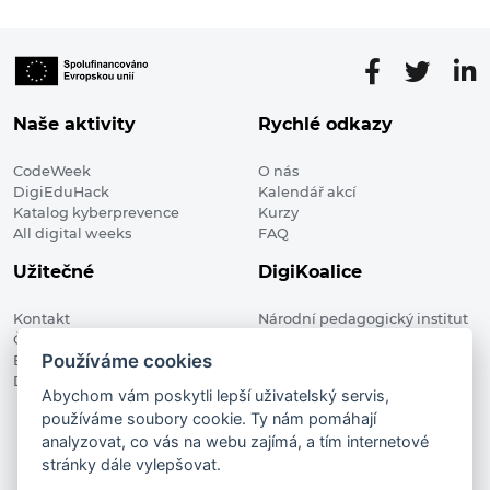
Naše aktivity
Rychlé odkazy
CodeWeek
O nás
DigiEduHack
Kalendář akcí
Katalog kyberprevence
Kurzy
All digital weeks
FAQ
Užitečné
DigiKoalice
Kontakt
Národní pedagogický institut
Členské organizace
České republiky, DigiKoalice
Používáme cookies
Blog
Weilova 1271/6 102 00 Praha 10
Digitalizace ve vzdělávání
Abychom vám poskytli lepší uživatelský servis,
používáme soubory cookie. Ty nám pomáhají
DigiKoalice 2021. All rights reserved
analyzovat, co vás na webu zajímá, a tím internetové
Vstup do administrace
stránky dále vylepšovat.