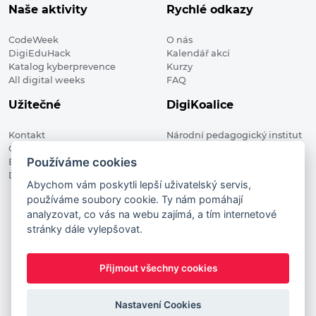
Naše aktivity
Rychlé odkazy
CodeWeek
O nás
DigiEduHack
Kalendář akcí
Katalog kyberprevence
Kurzy
All digital weeks
FAQ
Užitečné
DigiKoalice
Kontakt
Národní pedagogický institut
Členské organizace
České republiky, DigiKoalice
Používáme cookies
Blog
Weilova 1271/6 102 00 Praha 10
Digitalizace ve vzdělávání
Abychom vám poskytli lepší uživatelský servis,
používáme soubory cookie. Ty nám pomáhají
DigiKoalice 2021. All rights reserved
analyzovat, co vás na webu zajímá, a tím internetové
Vstup do administrace
stránky dále vylepšovat.
This project has received funding from the European
Commission Innovation and Networks Executive Agency (now
Přijmout všechny cookies
HaDEA) CEF TELECOM Calls 2019. This website reflects only the
author’s view. It does not represent the view of the European
Commission and the European Commission is not responsible
Nastavení Cookies