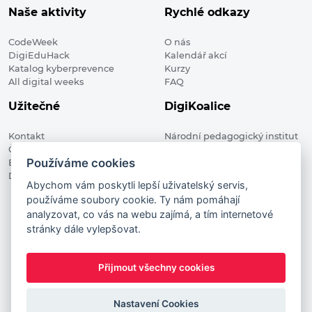
Naše aktivity
Rychlé odkazy
CodeWeek
O nás
DigiEduHack
Kalendář akcí
Katalog kyberprevence
Kurzy
All digital weeks
FAQ
Užitečné
DigiKoalice
Kontakt
Národní pedagogický institut
Členské organizace
České republiky, DigiKoalice
Používáme cookies
Blog
Weilova 1271/6 102 00 Praha 10
Digitalizace ve vzdělávání
Abychom vám poskytli lepší uživatelský servis,
používáme soubory cookie. Ty nám pomáhají
DigiKoalice 2021. All rights reserved
analyzovat, co vás na webu zajímá, a tím internetové
Vstup do administrace
stránky dále vylepšovat.
This project has received funding from the European
Commission Innovation and Networks Executive Agency (now
Přijmout všechny cookies
HaDEA) CEF TELECOM Calls 2019. This website reflects only the
author’s view. It does not represent the view of the European
Commission and the European Commission is not responsible
Nastavení Cookies