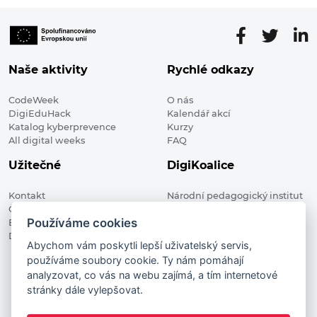
Naše aktivity
Rychlé odkazy
CodeWeek
O nás
DigiEduHack
Kalendář akcí
Katalog kyberprevence
Kurzy
All digital weeks
FAQ
Užitečné
DigiKoalice
Kontakt
Národní pedagogický institut
Členské organizace
České republiky, DigiKoalice
Používáme cookies
Blog
Weilova 1271/6 102 00 Praha 10
Digitalizace ve vzdělávání
Abychom vám poskytli lepší uživatelský servis,
používáme soubory cookie. Ty nám pomáhají
DigiKoalice 2021. All rights reserved
analyzovat, co vás na webu zajímá, a tím internetové
Vstup do administrace
stránky dále vylepšovat.
This project has received funding from the European