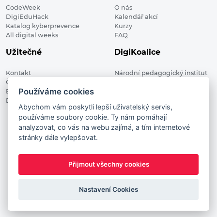
CodeWeek
O nás
DigiEduHack
Kalendář akcí
Katalog kyberprevence
Kurzy
All digital weeks
FAQ
Užitečné
DigiKoalice
Kontakt
Národní pedagogický institut
Členské organizace
České republiky, DigiKoalice
Používáme cookies
Blog
Weilova 1271/6 102 00 Praha 10
Digitalizace ve vzdělávání
Abychom vám poskytli lepší uživatelský servis,
používáme soubory cookie. Ty nám pomáhají
DigiKoalice 2021. All rights reserved
analyzovat, co vás na webu zajímá, a tím internetové
Vstup do administrace
stránky dále vylepšovat.
This project has received funding from the European
Commission Innovation and Networks Executive Agency (now
Přijmout všechny cookies
HaDEA) CEF TELECOM Calls 2019. This website reflects only the
author’s view. It does not represent the view of the European
Commission and the European Commission is not responsible
Nastavení Cookies
for any use that may be made of the information it contains.