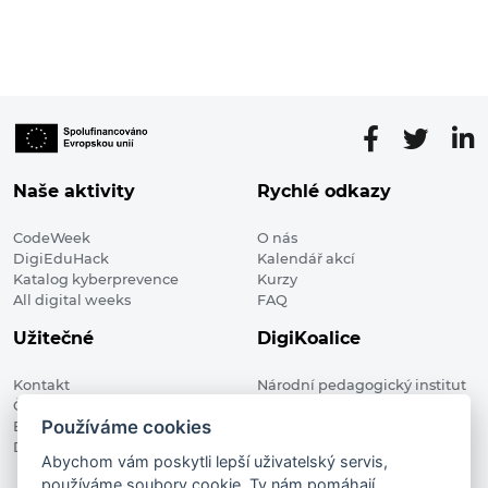
Naše aktivity
Rychlé odkazy
CodeWeek
O nás
DigiEduHack
Kalendář akcí
Katalog kyberprevence
Kurzy
All digital weeks
FAQ
Užitečné
DigiKoalice
Kontakt
Národní pedagogický institut
Členské organizace
České republiky, DigiKoalice
Používáme cookies
Blog
Weilova 1271/6 102 00 Praha 10
Digitalizace ve vzdělávání
Abychom vám poskytli lepší uživatelský servis,
používáme soubory cookie. Ty nám pomáhají