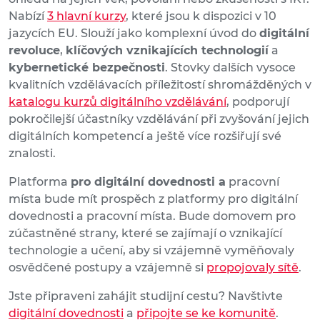
Nabízí
3 hlavní kurzy
, které jsou k dispozici v 10
jazycích EU. Slouží jako komplexní úvod do
digitální
revoluce
,
klíčových vznikajících technologií
a
kybernetické bezpečnosti
. Stovky dalších vysoce
kvalitních vzdělávacích příležitostí shromážděných v
katalogu kurzů digitálního vzdělávání
, podporují
pokročilejší účastníky vzdělávání při zvyšování jejich
digitálních kompetencí a ještě více rozšiřují své
znalosti.
Platforma
pro digitální dovednosti a
pracovní
místa bude mít prospěch z platformy pro digitální
dovednosti a pracovní místa. Bude domovem pro
zúčastněné strany, které se zajímají o vznikající
technologie a učení, aby si vzájemně vyměňovaly
osvědčené postupy a vzájemně si
propojovaly sítě
.
Jste připraveni zahájit studijní cestu? Navštivte
digitální dovednosti
a
připojte se ke komunitě
.