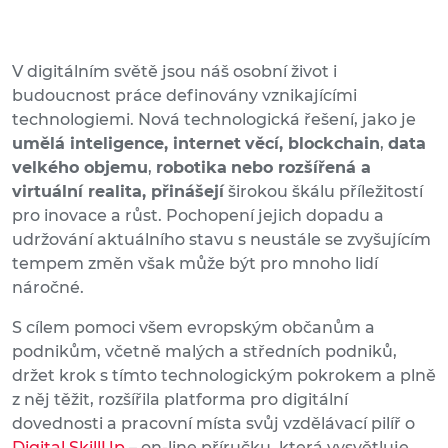
V digitálním světě jsou náš osobní život i
budoucnost práce definovány vznikajícími
technologiemi. Nová technologická řešení, jako je
umělá inteligence, internet
věcí, blockchain
,
data
velkého objemu
,
robotika
nebo rozšířená a
virtuální realita, přinášejí
širokou škálu příležitostí
pro inovace a růst. Pochopení jejich dopadu a
udržování aktuálního stavu s neustále se zvyšujícím
tempem změn však může být pro mnoho lidí
náročné.
S cílem pomoci všem evropským občanům a
podnikům, včetně malých a středních podniků,
držet krok s tímto technologickým pokrokem a plně
z něj těžit, rozšířila platforma pro digitální
dovednosti a pracovní místa svůj vzdělávací pilíř o
Digital SkillUp
– on-line příručku, která vysvětluje