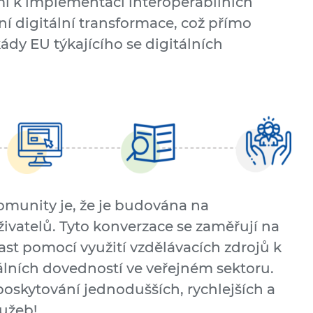
 k implementaci interoperabilních
ení digitální transformace, což přímo
ekády EU týkajícího se digitálních
munity je, že je budována na
ivatelů. Tyto konverzace se zaměřují na
opast pomocí využití vzdělávacích zdrojů k
tálních dovedností ve veřejném sektoru.
poskytování jednodušších, rychlejších a
lužeb!