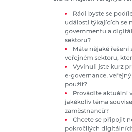
Rádi byste se podíle
událostí týkajících se 
governmentu a digitá
sektoru?
Máte nějaké řešení 
veřejném sektoru, které
Vyvinuli jste kurz p
e-governance, veřejn
použit?
Provádíte aktuální
jakékoliv téma souvise
zaměstnanců?
Chcete se připojit 
pokročilých digitální