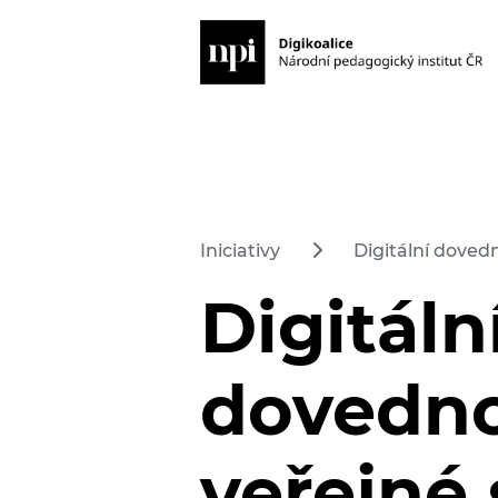
Iniciativy
Digitální doved
Digitáln
dovedno
veřejné