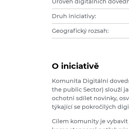
Úroveň digitálních dovedn
Druh iniciativy:
Geografický rozsah:
O iniciativě
Komunita Digitální dovedno
the public Sector) slouží j
ochotni sdílet novinky, os
týkající se pokročilých dig
Cílem komunity je vybavit 