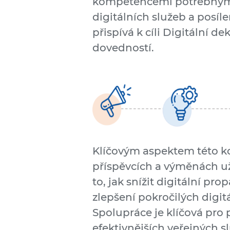
kompetencemi potřebnými
digitálních služeb a posíl
přispívá k cíli Digitální d
dovedností.
Klíčovým aspektem této ko
příspěvcích a výměnách už
to, jak snížit digitální pr
zlepšení pokročilých digi
Spolupráce je klíčová pro 
efektivnějších veřejných s