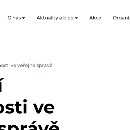
O nás
Aktuality a blog
Akce
Organi
nosti ve veřejné správě
í
sti ve
 správě