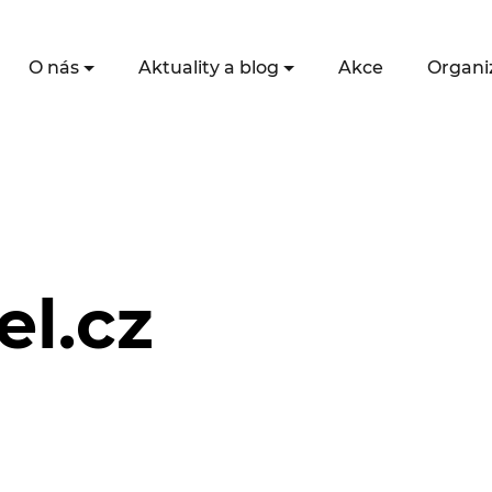
O nás
Aktuality a blog
Akce
Organi
el.cz