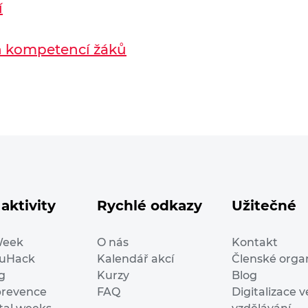
í
h kompetencí žáků
aktivity
Rychlé odkazy
Užitečné
Week
O nás
Kontakt
duHack
Kalendář akcí
Členské orga
g
Kurzy
Blog
prevence
FAQ
Digitalizace v