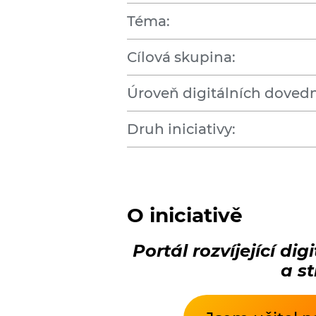
Téma:
Cílová skupina:
Úroveň digitálních dovedn
Druh iniciativy:
O iniciativě
Portál rozvíjející d
a s