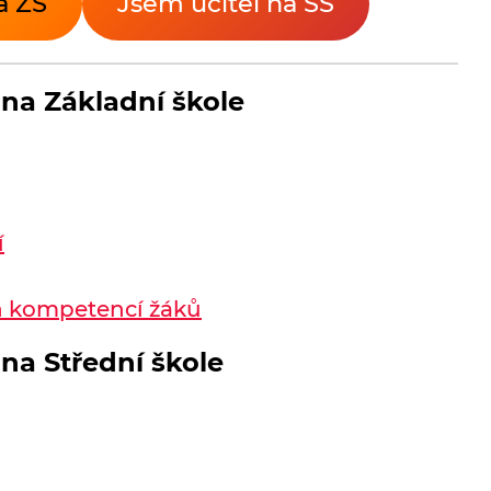
a ZŠ
Jsem učitel na SŠ
y na Základní škole
í
h kompetencí žáků
 na Střední škole