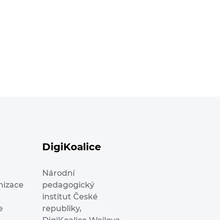
DigiKoalice
Národní
nizace
pedagogický
institut České
e
republiky,