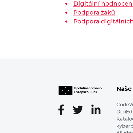
Digitální hodnocen
Podpora žáků
Podpora digitálníc
Naše 
Code
DigiE
Katalo
kyber