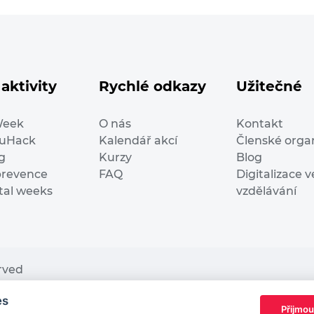
aktivity
Rychlé odkazy
Užitečné
Week
O nás
Kontakt
duHack
Kalendář akcí
Členské orga
g
Kurzy
Blog
prevence
FAQ
Digitalizace v
ital weeks
vzdělávání
erved
es
nding from the European Commission Innovation and Ne
Přijmou