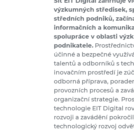
Síť EIT Digital zahrnuje 
výzkumných středisek, sp
středních podniků, začína
informačních a komunikač
spolupráce v oblasti výzk
podnikatele.
Prostřednictv
účinné a bezpečné využívá
talentů a odborníků s te
inovačním prostředí je z
odborná příprava, poraden
provozních procesů a zavá
organizační strategie. Pro
technologie EIT Digital ro
rozvoji a zavádění pokročil
technologický rozvoj odvě