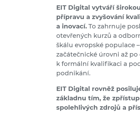
EIT Digital vytváří široko
přípravu a zvyšování kvali
a inovací.
To zahrnuje pos
otevřených kurzů a odbo
škálu evropské populace – 
začátečnické úrovni až p
k formální kvalifikaci a 
podnikání.
EIT Digital rovněž posilu
základnu tím, že zpřístu
spolehlivých zdrojů a př