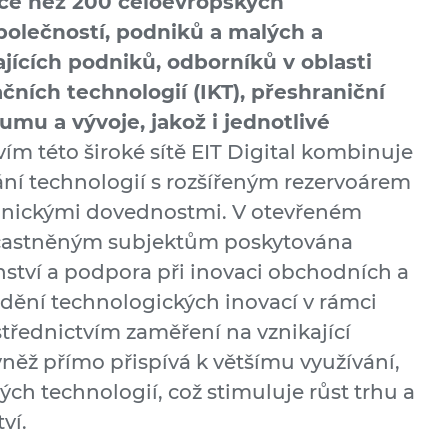
více než 200 celoevropských
olečností, podniků a malých a
jících podniků, odborníků v oblasti
ních technologií (IKT), přeshraniční
umu a vývoje, jakož i jednotlivé
ím této široké sítě EIT Digital kombinuje
ní technologií s rozšířeným rezervoárem
chnickými dovednostmi. V otevřeném
účastněným subjektům poskytována
ství a podpora při inovaci obchodních a
dění technologických inovací v rámci
střednictvím zaměření na vznikající
vněž přímo přispívá k většímu využívání,
ých technologií, což stimuluje růst trhu a
tví.