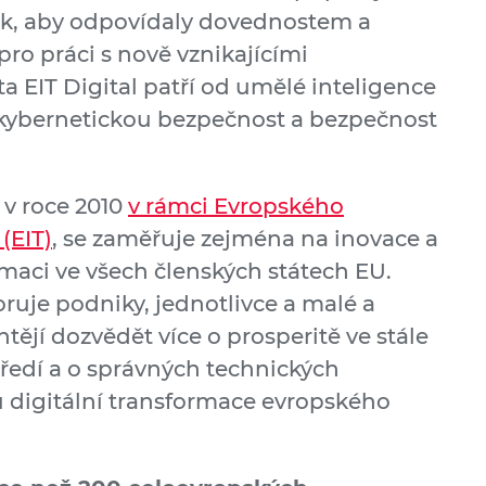
ak, aby odpovídaly dovednostem a
o práci s nově vznikajícími
 EIT Digital patří od umělé inteligence
po kybernetickou bezpečnost a bezpečnost
n v roce 2010
v rámci Evropského
(EIT)
, se zaměřuje zejména na inovace a
rmaci ve všech členských státech EU.
uje podniky, jednotlivce a malé a
htějí dozvědět více o prosperitě ve stále
tředí a o správných technických
digitální transformace evropského