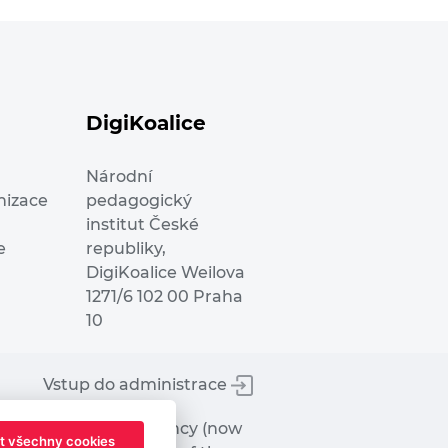
DigiKoalice
Národní
nizace
pedagogický
institut České
e
republiky,
DigiKoalice Weilova
1271/6 102 00 Praha
10
Vstup do administrace
tworks Executive Agency (now
t všechny cookies