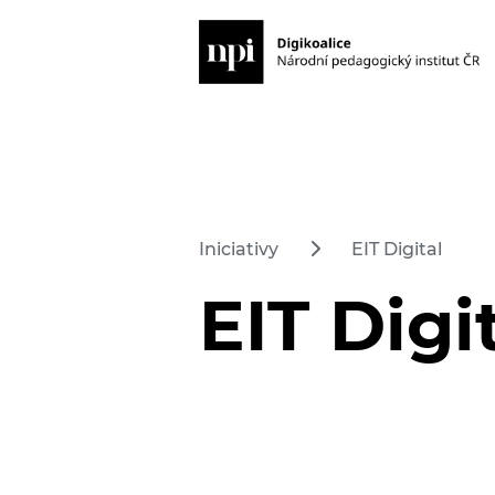
Iniciativy
EIT Digital
EIT Digi