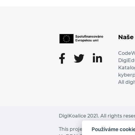
Naše 
Code
DigiE
Katalo
kyber
All dig
DigiKoalice 2021. All rights res
Používáme cooki
This project has received fu