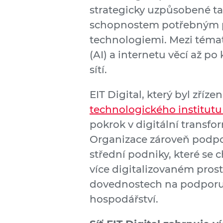
strategicky uzpůsobené t
schopnostem potřebným pr
technologiemi. Mezi témata
(AI) a internetu věcí až 
sítí.
EIT Digital, který byl zříze
technologického institutu 
pokrok v digitální transfo
Organizace zároveň podpor
střední podniky, které se c
více digitalizovaném pros
dovednostech na podporu 
hospodářství.